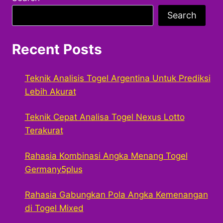
Search
Recent Posts
Teknik Analisis Togel Argentina Untuk Prediksi
Lebih Akurat
Teknik Cepat Analisa Togel Nexus Lotto
Terakurat
Rahasia Kombinasi Angka Menang Togel
Germany5plus
Rahasia Gabungkan Pola Angka Kemenangan
di Togel Mixed