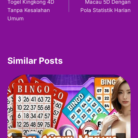
Togel Kingkong 4D
Macau 5D Dengan
Tanpa Kesalahan
Pola Statistik Harian
Umum
Similar Posts