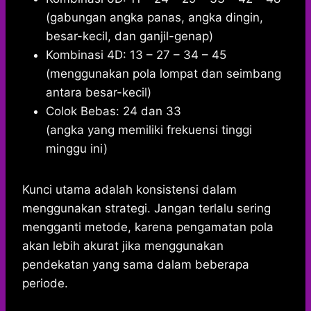
(gabungan angka panas, angka dingin,
besar-kecil, dan ganjil-genap)
Kombinasi 4D: 13 – 27 – 34 – 45
(menggunakan pola lompat dan seimbang
antara besar-kecil)
Colok Bebas: 24 dan 33
(angka yang memiliki frekuensi tinggi
minggu ini)
Kunci utama adalah konsistensi dalam
menggunakan strategi. Jangan terlalu sering
mengganti metode, karena pengamatan pola
akan lebih akurat jika menggunakan
pendekatan yang sama dalam beberapa
periode.