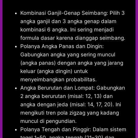
Kombinasi Ganjil-Genap Seimbang: Pilih 3
angka ganjil dan 3 angka genap dalam
kombinasi 6 angka. Ini sering menjadi
formula dasar karena dianggap seimbang.
Polanya Angka Panas dan Dingin:
Gabungkan angka yang sering muncul
(angka panas) dengan angka yang jarang
keluar (angka dingin) untuk
menyeimbangkan probabilitas.
Angka Berurutan dan Lompat: Gabungkan
2 angka berurutan (misal: 12, 13) dan
angka dengan jeda (misal: 14, 17, 20). Ini
mengikuti tren pola zigzag yang kadang
muncul di pengundian.
Polanya Tengah dan Pinggir: Dalam sistem
togel 1–50, angka tengah (21–30) dan