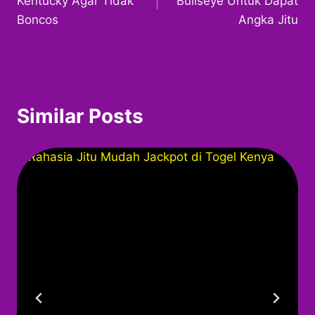
Kentucky Agar Tidak
Bullseye Untuk Dapat
Boncos
Angka Jitu
Similar Posts