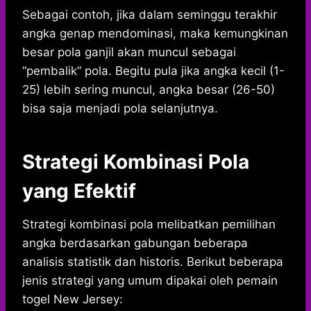
Sebagai contoh, jika dalam seminggu terakhir
angka genap mendominasi, maka kemungkinan
besar pola ganjil akan muncul sebagai
“pembalik” pola. Begitu pula jika angka kecil (1-
25) lebih sering muncul, angka besar (26-50)
bisa saja menjadi pola selanjutnya.
Strategi Kombinasi Pola
yang Efektif
Strategi kombinasi pola melibatkan pemilihan
angka berdasarkan gabungan beberapa
analisis statistik dan historis. Berikut beberapa
jenis strategi yang umum dipakai oleh pemain
togel New Jersey: