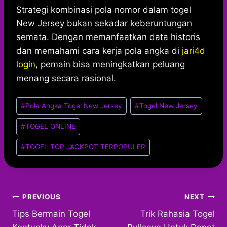
Strategi kombinasi pola nomor dalam togel
New Jersey bukan sekadar keberuntungan
semata. Dengan memanfaatkan data historis
dan memahami cara kerja pola angka di
jari4d
login
, pemain bisa meningkatkan peluang
menang secara rasional.
Post
#
Pola Angka Togel New Jersey
#
Togel New Jersey
Tags:
#
TOGEL ONLINE
#
TOGEL TOP JACKPOT TERPOPULER
Post
PREVIOUS
NEXT
Tips Bermain Togel
Trik Rahasia Togel
navigation