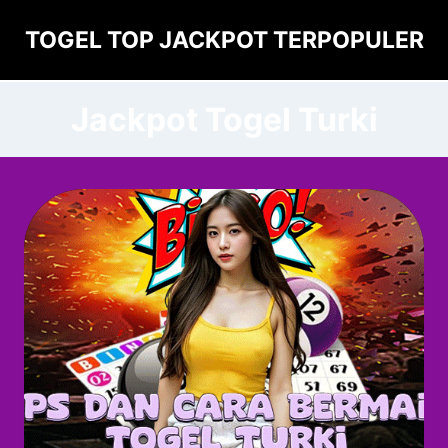
Skip
TOGEL TOP JACKPOT TERPOPULER
to
content
Jackpot Togel Turki