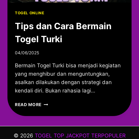
TOGEL ONLINE
Tips dan Cara Bermain
Togel Turki
By
04/06/2025
adminmitao19
Bermain Togel Turki bisa menjadi kegiatan
yang menghibur dan menguntungkan,
asalkan dilakukan dengan strategi dan
kendali diri. Bukan rahasia lagi…
TIPS
READ MORE
DAN
CARA
BERMAIN
TOGEL
© 2026
TOGEL TOP JACKPOT TERPOPULER
TURKI