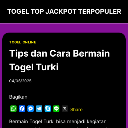
Skip
TOGEL TOP JACKPOT TERPOPULER
to
content
TOGEL ONLINE
Tips dan Cara Bermain
Togel Turki
By
04/06/2025
adminmitao19
Bagikan
W
F
M
T
S
L
X
Share
h
a
e
e
k
i
a
c
s
l
y
n
Bermain Togel Turki bisa menjadi kegiatan
t
e
s
e
p
e