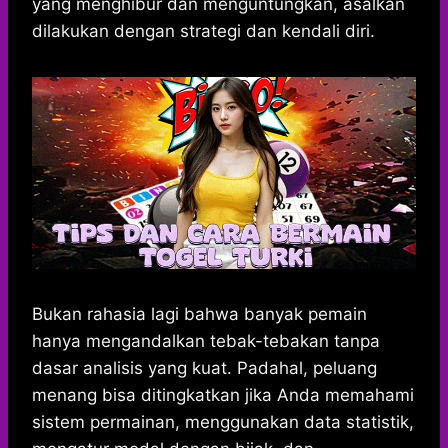
yang menghibur dan menguntungkan, asalkan
s
b
e
g
e
dilakukan dengan strategi dan kendali diri.
A
o
n
r
p
o
g
a
p
k
e
m
r
Bukan rahasia lagi bahwa banyak pemain
hanya mengandalkan tebak-tebakan tanpa
dasar analisis yang kuat. Padahal, peluang
menang bisa ditingkatkan jika Anda memahami
sistem permainan, menggunakan data statistik,