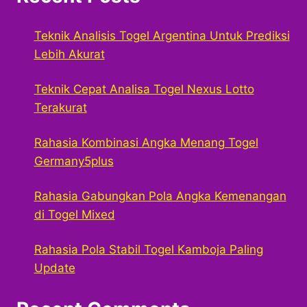
Teknik Analisis Togel Argentina Untuk Prediksi
Lebih Akurat
Teknik Cepat Analisa Togel Nexus Lotto
Terakurat
Rahasia Kombinasi Angka Menang Togel
Germany5plus
Rahasia Gabungkan Pola Angka Kemenangan
di Togel Mixed
Rahasia Pola Stabil Togel Kamboja Paling
Update