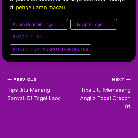
di
pengeluaran macau
.
Post
#
Cara Bermain Togel Turki
#
Jackpot Togel Turki
Tags:
#
TOGEL CUAN
#
TOGEL TOP JACKPOT TERPOPULER
Post
PREVIOUS
NEXT
Tips Jitu Menang
Tips Jitu Memasang
navigation
Banyak Di Togel Laos
Angka Togel Oregon
01