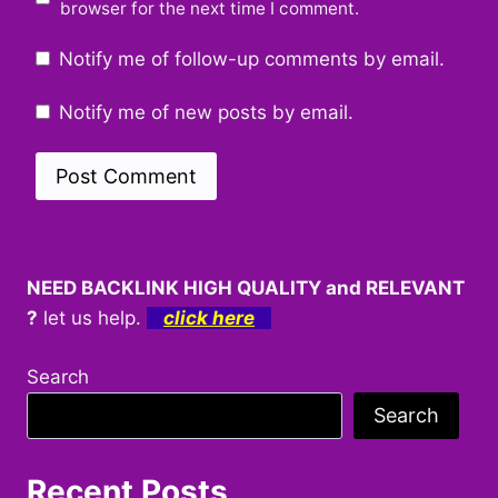
browser for the next time I comment.
Notify me of follow-up comments by email.
Notify me of new posts by email.
NEED BACKLINK HIGH QUALITY and RELEVANT
?
let us help.
click here
Search
Search
Recent Posts