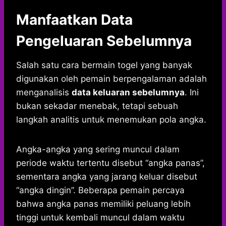
Manfaatkan Data
Pengeluaran Sebelumnya
Salah satu cara bermain togel yang banyak
digunakan oleh pemain berpengalaman adalah
menganalisis
data keluaran sebelumnya
. Ini
bukan sekadar menebak, tetapi sebuah
langkah analitis untuk menemukan pola angka.
Angka-angka yang sering muncul dalam
periode waktu tertentu disebut “angka panas”,
sementara angka yang jarang keluar disebut
“angka dingin”. Beberapa pemain percaya
bahwa angka panas memiliki peluang lebih
tinggi untuk kembali muncul dalam waktu