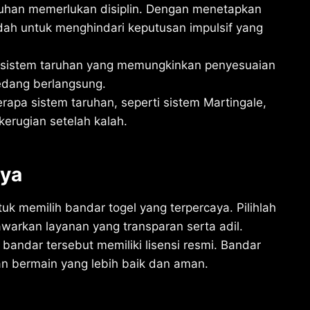
aruhan memerlukan disiplin. Dengan menetapkan
dah untuk menghindari keputusan impulsif yang
k sistem taruhan yang memungkinkan penyesuaian
edang berlangsung.
pa sistem taruhan, seperti sistem Martingale,
erugian setelah kalah.
aya
uk memilih bandar togel yang terpercaya. Pilihlah
warkan layanan yang transparan serta adil.
 bandar tersebut memiliki lisensi resmi. Bandar
 bermain yang lebih baik dan aman.