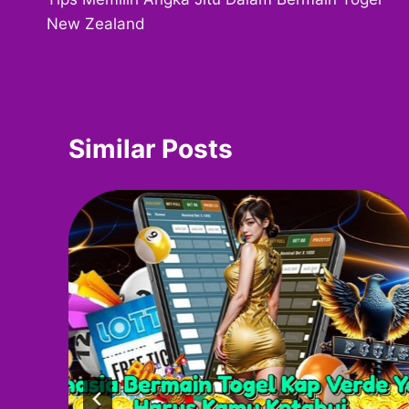
navigation
New Zealand
Similar Posts