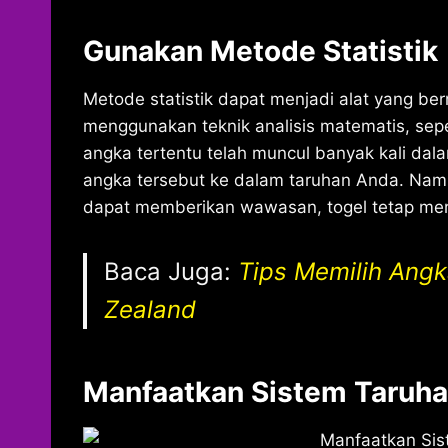
Gunakan Metode Statistik
Metode statistik dapat menjadi alat yang b
menggunakan teknik analisis matematis, sep
angka tertentu telah muncul banyak kali da
angka tersebut ke dalam taruhan Anda. Namu
dapat memberikan wawasan, togel tetap me
Baca Juga:
Tips Memilih Angk
Zealand
Manfaatkan Sistem Taruha