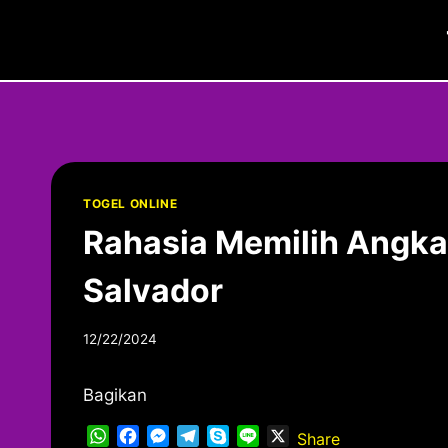
Skip
to
content
TOGEL ONLINE
Rahasia Memilih Angka J
Salvador
By
12/22/2024
adminmitao19
Bagikan
W
F
M
T
S
L
X
Share