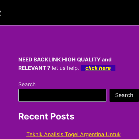
R
NEED BACKLINK HIGH QUALITY and
RELEVANT ?
let us help.
click here
Search
Search
Recent Posts
Teknik Analisis Togel Argentina Untuk