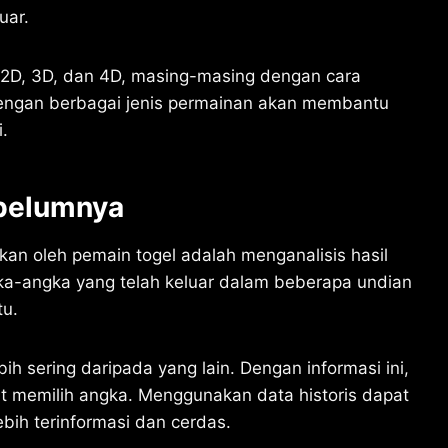
uar.
i 2D, 3D, dan 4D, masing-masing dengan cara
dengan berbagai jenis permainan akan membantu
.
ebelumnya
an oleh pemain togel adalah menganalisis hasil
a-angka yang telah keluar dalam beberapa undian
tu.
h sering daripada yang lain. Dengan informasi ini,
at memilih angka. Menggunakan data historis dapat
h terinformasi dan cerdas.