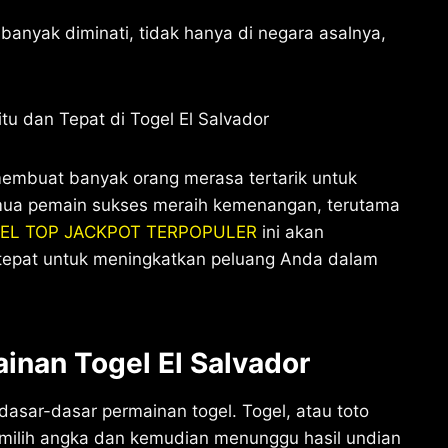
banyak diminati, tidak hanya di negara asalnya,
embuat banyak orang merasa tertarik untuk
ua pemain sukses meraih kemenangan, terutama
EL TOP JACKPOT TERPOPULER
ini akan
 tepat untuk meningkatkan peluang Anda dalam
inan Togel El Salvador
sar-dasar permainan togel. Togel, atau toto
milih angka dan kemudian menunggu hasil undian