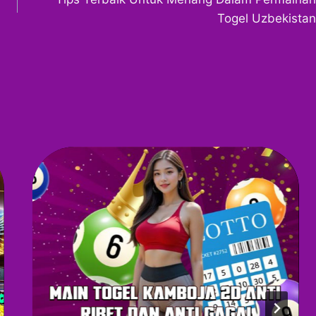
Togel Uzbekistan