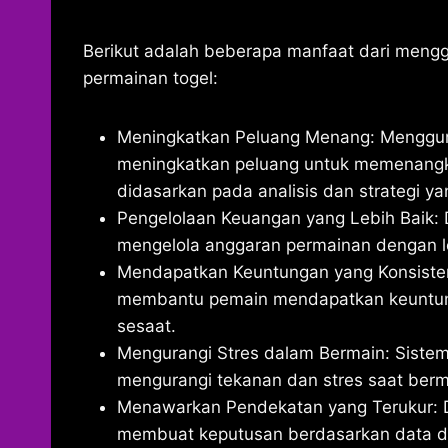
Berikut adalah beberapa manfaat dari meng
permainan togel:
Meningkatkan Peluang Menang: Menggun
meningkatkan peluang untuk memenangka
didasarkan pada analisis dan strategi yan
Pengelolaan Keuangan yang Lebih Baik:
mengelola anggaran permainan dengan leb
Mendapatkan Keuntungan yang Konsisten
membantu pemain mendapatkan keuntun
sesaat.
Mengurangi Stres dalam Bermain: Sistem 
mengurangi tekanan dan stres saat berm
Menawarkan Pendekatan yang Terukur: 
membuat keputusan berdasarkan data dan