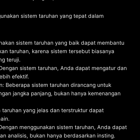
gunakan sistem taruhan yang tepat dalam
akan sistem taruhan yang baik dapat membantu
n taruhan, karena sistem tersebut biasanya
g teruji.
 Dengan sistem taruhan, Anda dapat mengatur dan
ih efektif.
: Beberapa sistem taruhan dirancang untuk
gan jangka panjang, bukan hanya kemenangan
taruhan yang jelas dan terstruktur dapat
ain.
Dengan menggunakan sistem taruhan, Anda dapat
 analisis, bukan hanya berdasarkan insting.