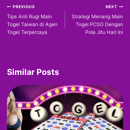
Post
PREVIOUS
NEXT
Tips Anti Rugi Main
Strategi Menang Main
navigation
Togel Taiwan di Agen
Togel PCSO Dengan
Togel Terpercaya
Pola Jitu Hari Ini
Similar Posts