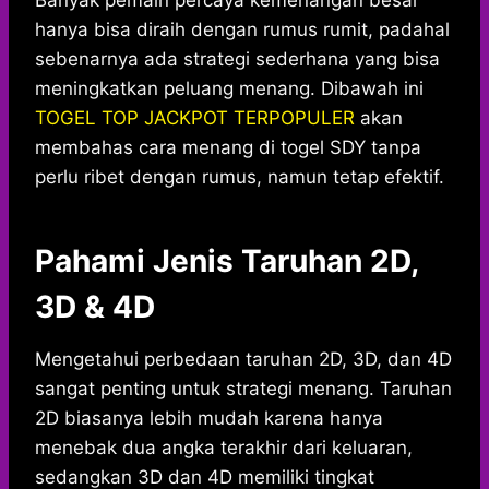
Banyak pemain percaya kemenangan besar
hanya bisa diraih dengan rumus rumit, padahal
sebenarnya ada strategi sederhana yang bisa
meningkatkan peluang menang. Dibawah ini
TOGEL TOP JACKPOT TERPOPULER
akan
membahas cara menang di togel SDY tanpa
perlu ribet dengan rumus, namun tetap efektif.
Pahami Jenis Taruhan 2D,
3D & 4D
Mengetahui perbedaan taruhan 2D, 3D, dan 4D
sangat penting untuk strategi menang. Taruhan
2D biasanya lebih mudah karena hanya
menebak dua angka terakhir dari keluaran,
sedangkan 3D dan 4D memiliki tingkat