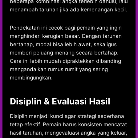
beberapa kombinasi angka terlebih dahulu, lalu
menambah taruhan jika ada kemenangan kecil.
Pendekatan ini cocok bagi pemain yang ingin
menghindari kerugian besar. Dengan taruhan
bertahap, modal bisa lebih awet, sekaligus
memberi peluang menang secara bertahap.
Cara ini lebih mudah dipraktekkan dibanding
mengandalkan rumus rumit yang sering
membingungkan.
Disiplin & Evaluasi Hasil
Disiplin menjadi kunci agar strategi sederhana
tetap efektif. Pemain harus konsisten mencatat
hasil taruhan, mengevaluasi angka yang keluar,