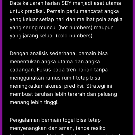
Data keluaran harian SDY menjadi aset utama
untuk prediksi. Pemain perlu mencatat angka
yang keluar setiap hari dan melihat pola angka
yang sering muncul (hot numbers) maupun
yang jarang keluar (cold numbers).
Dengan analisis sederhana, pemain bisa
menentukan angka utama dan angka
cadangan. Fokus pada tren harian tanpa
menggunakan rumus rumit tetap bisa
meningkatkan akurasi prediksi. Strategi ini
membuat taruhan lebih terarah dan peluang
menang lebih tinggi.
Pengalaman bermain togel bisa tetap
menyenangkan dan aman, tanpa resiko