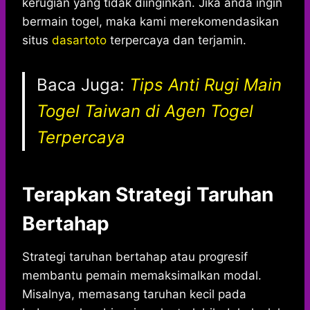
kerugian yang tidak diinginkan. Jika anda ingin
bermain togel, maka kami merekomendasikan
situs
dasartoto
terpercaya dan terjamin.
Baca Juga:
Tips Anti Rugi Main
Togel Taiwan di Agen Togel
Terpercaya
Terapkan Strategi Taruhan
Bertahap
Strategi taruhan bertahap atau progresif
membantu pemain memaksimalkan modal.
Misalnya, memasang taruhan kecil pada