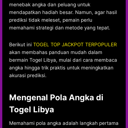
menebak angka dan peluang untuk
mendapatkan hadiah besar. Namun, agar hasil
prediksi tidak meleset, pemain perlu
memahami strategi dan metode yang tepat.
Berikut ini
TOGEL TOP JACKPOT TERPOPULER
akan membahas panduan mudah dalam
bermain Togel Libya, mulai dari cara membaca
angka hingga trik praktis untuk meningkatkan
akurasi prediksi.
Mengenal Pola Angka di
Togel Libya
Memahami pola angka adalah langkah pertama