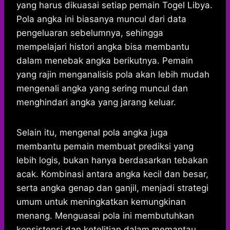
yang harus dikuasai setiap pemain Togel Libya.
Pola angka ini biasanya muncul dari data
pengeluaran sebelumnya, sehingga
mempelajari histori angka bisa membantu
dalam menebak angka berikutnya. Pemain
yang rajin menganalisis pola akan lebih mudah
mengenali angka yang sering muncul dan
menghindari angka yang jarang keluar.
Selain itu, mengenal pola angka juga
membantu pemain membuat prediksi yang
lebih logis, bukan hanya berdasarkan tebakan
acak. Kombinasi antara angka kecil dan besar,
serta angka genap dan ganjil, menjadi strategi
umum untuk meningkatkan kemungkinan
menang. Menguasai pola ini membutuhkan
konsistensi dan ketelitian dalam memantau