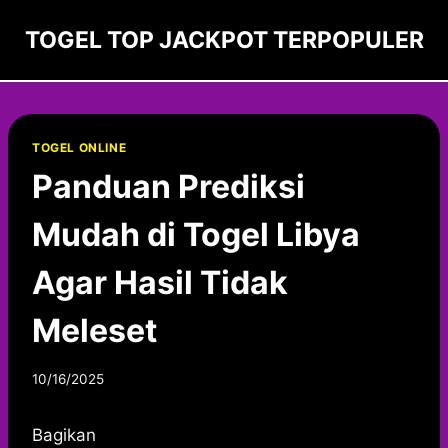
Skip
TOGEL TOP JACKPOT TERPOPULER
to
content
TOGEL ONLINE
Panduan Prediksi
Mudah di Togel Libya
Agar Hasil Tidak
Meleset
By
10/16/2025
adminmitao19
Bagikan