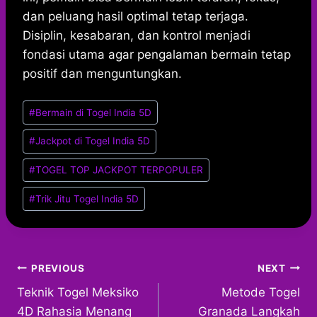
dan peluang hasil optimal tetap terjaga.
Disiplin, kesabaran, dan kontrol menjadi
fondasi utama agar pengalaman bermain tetap
positif dan menguntungkan.
Post
#
Bermain di Togel India 5D
Tags:
#
Jackpot di Togel India 5D
#
TOGEL TOP JACKPOT TERPOPULER
#
Trik Jitu Togel India 5D
Post
PREVIOUS
NEXT
Teknik Togel Meksiko
Metode Togel
navigation
4D Rahasia Menang
Granada Langkah