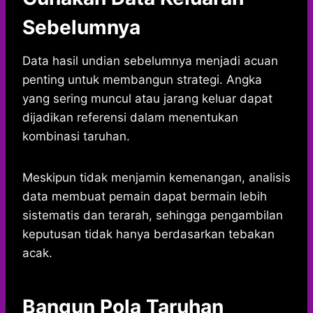
Sebelumnya
Data hasil undian sebelumnya menjadi acuan
penting untuk membangun strategi. Angka
yang sering muncul atau jarang keluar dapat
dijadikan referensi dalam menentukan
kombinasi taruhan.
Meskipun tidak menjamin kemenangan, analisis
data membuat pemain dapat bermain lebih
sistematis dan terarah, sehingga pengambilan
keputusan tidak hanya berdasarkan tebakan
acak.
Bangun Pola Taruhan