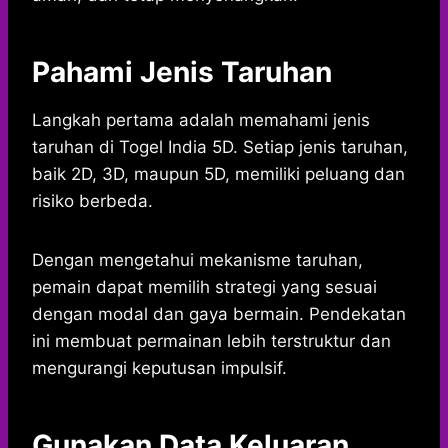
Pahami Jenis Taruhan
Langkah pertama adalah memahami jenis
taruhan di Togel India 5D. Setiap jenis taruhan,
baik 2D, 3D, maupun 5D, memiliki peluang dan
risiko berbeda.
Dengan mengetahui mekanisme taruhan,
pemain dapat memilih strategi yang sesuai
dengan modal dan gaya bermain. Pendekatan
ini membuat permainan lebih terstruktur dan
mengurangi keputusan impulsif.
Gunakan Data Keluaran