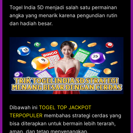
h
a
e
e
k
i
a
c
s
l
y
n
Togel India 5D menjadi salah satu permainan
t
e
s
e
p
e
angka yang menarik karena pengundian rutin
s
b
e
g
e
dan hadiah besar.
A
o
n
r
p
o
g
a
p
k
e
m
r
Dibawah ini
TOGEL TOP JACKPOT
TERPOPULER
membahas strategi cerdas yang
bisa diterapkan untuk bermain lebih terarah,
aman, dan tetap menyenangkan.