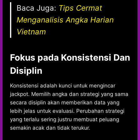
Baca Juga:
Tips Cermat
Menganalisis Angka Harian
Vietnam
Fokus pada Konsistensi Dan
Disiplin
Konsistensi adalah kunci untuk mengincar
jackpot. Memilih angka dan strategi yang sama
secara disiplin akan memberikan data yang
lebih jelas untuk evaluasi. Perubahan strategi
yang terlalu sering justru membuat peluang
semakin acak dan tidak terukur.