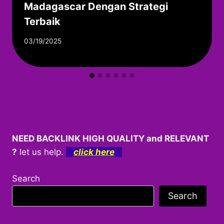
Madagascar Dengan Strategi
Terbaik
By
03/19/2025
adminmitao19
NEED BACKLINK HIGH QUALITY and RELEVANT
?
let us help.
click here
Search
Search