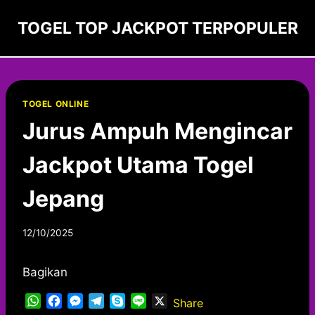
Skip
TOGEL TOP JACKPOT TERPOPULER
to
content
TOGEL ONLINE
Jurus Ampuh Mengincar
Jackpot Utama Togel
Jepang
By
12/10/2025
adminmitao19
Bagikan
W
F
M
T
S
L
X
Share