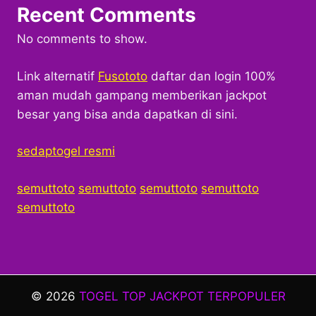
Recent Comments
No comments to show.
Link alternatif
Fusototo
daftar dan login 100%
aman mudah gampang memberikan jackpot
besar yang bisa anda dapatkan di sini.
sedaptogel resmi
semuttoto
semuttoto
semuttoto
semuttoto
semuttoto
© 2026
TOGEL TOP JACKPOT TERPOPULER