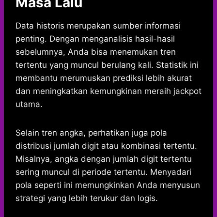
Masa Lalu
Data historis merupakan sumber informasi
penting. Dengan menganalisis hasil-hasil
sebelumnya, Anda bisa menemukan tren
tertentu yang muncul berulang kali. Statistik ini
membantu merumuskan prediksi lebih akurat
dan meningkatkan kemungkinan meraih jackpot
utama.
Selain tren angka, perhatikan juga pola
distribusi jumlah digit atau kombinasi tertentu.
Misalnya, angka dengan jumlah digit tertentu
sering muncul di periode tertentu. Menyadari
pola seperti ini memungkinkan Anda menyusun
strategi yang lebih terukur dan logis.