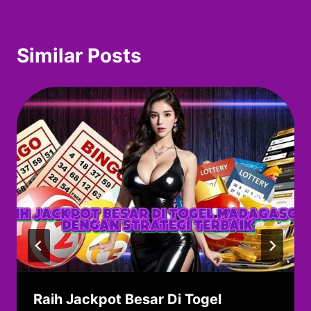
Similar Posts
Raih Jackpot Besar Di Togel