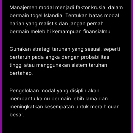
Manajemen modal menjadi faktor krusial dalam
bermain togel Islandia. Tentukan batas modal
harian yang realistis dan jangan pernah
bermain melebihi kemampuan finansialmu.
Gunakan strategi taruhan yang sesuai, seperti
bertaruh pada angka dengan probabilitas
tinggi atau menggunakan sistem taruhan
bertahap.
Pengelolaan modal yang disiplin akan
membantu kamu bermain lebih lama dan
meningkatkan kesempatan untuk meraih cuan
besar.