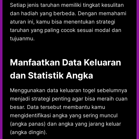
Setiap jenis taruhan memiliki tingkat kesulitan
dan hadiah yang berbeda. Dengan memahami
aturan ini, kamu bisa menentukan strategi
taruhan yang paling cocok sesuai modal dan
tujuanmu.
Manfaatkan Data Keluaran
dan Statistik Angka
Menggunakan data keluaran togel sebelumnya
menjadi strategi penting agar bisa meraih cuan
besar. Data tersebut membantu kamu
mengidentifikasi angka yang sering muncul
(angka panas) dan angka yang jarang keluar
(angka dingin).