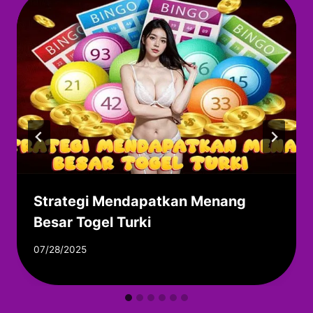
Strategi Mendapatkan Menang
Besar Togel Turki
By
07/28/2025
adminmitao19