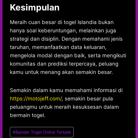
Kesimpulan
Meraih cuan besar di togel Islandia bukan
hanya soal keberuntungan, melainkan juga
strategi dan disiplin. Dengan memahami jenis
taruhan, memanfaatkan data keluaran,
mengelola modal dengan baik, serta mengikuti
komunitas dan prediksi terpercaya, peluang
kamu untuk menang akan semakin besar.
Semakin dalam kamu memahami informasi di
https://motojeff.com/
, semakin besar pula
peluangmu untuk meraih kesuksesan dalam
bermain togel.
Post
#
Bandar Togel Online Terbaik
Tags: