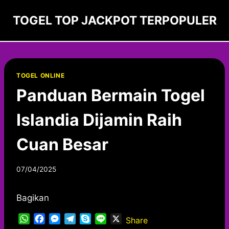
Skip
TOGEL TOP JACKPOT TERPOPULER
to
content
TOGEL ONLINE
Panduan Bermain Togel
Islandia Dijamin Raih
Cuan Besar
By
07/04/2025
adminmitao19
Bagikan
W
F
M
T
S
L
X
Share