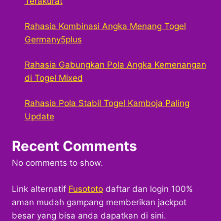
Terakurat
Rahasia Kombinasi Angka Menang Togel
Germany5plus
Rahasia Gabungkan Pola Angka Kemenangan
di Togel Mixed
Rahasia Pola Stabil Togel Kamboja Paling
Update
Recent Comments
No comments to show.
Link alternatif
Fusototo
daftar dan login 100%
aman mudah gampang memberikan jackpot
besar yang bisa anda dapatkan di sini.