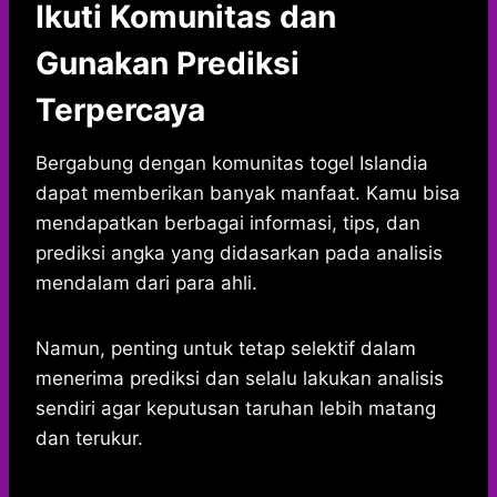
Ikuti Komunitas dan
Gunakan Prediksi
Terpercaya
Bergabung dengan komunitas togel Islandia
dapat memberikan banyak manfaat. Kamu bisa
mendapatkan berbagai informasi, tips, dan
prediksi angka yang didasarkan pada analisis
mendalam dari para ahli.
Namun, penting untuk tetap selektif dalam
menerima prediksi dan selalu lakukan analisis
sendiri agar keputusan taruhan lebih matang
dan terukur.