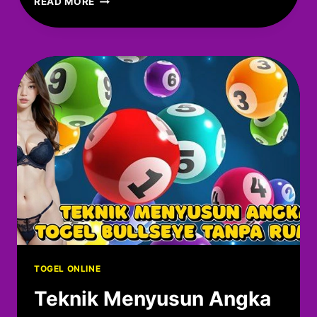
READ MORE
RAHASIA
MENANG
BESAR
DI
TOGEL
MALAYSIA
SETIAP
HARI
TOGEL ONLINE
Teknik Menyusun Angka