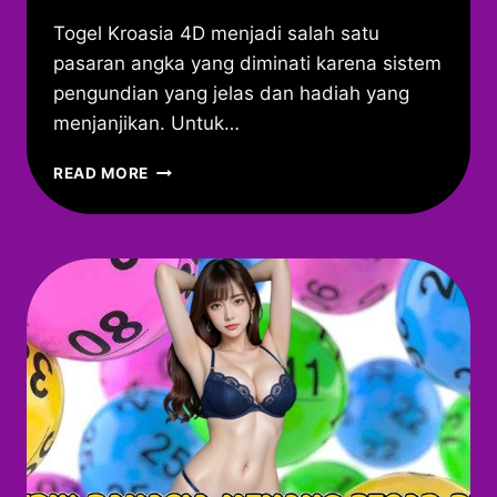
adminmitao19
Togel Kroasia 4D menjadi salah satu
pasaran angka yang diminati karena sistem
pengundian yang jelas dan hadiah yang
menjanjikan. Untuk…
TIPS
READ MORE
EFEKTIF
UNTUK
MERAIH
KEMENANGAN
BESAR
DI
TOGEL
KROASIA
4D