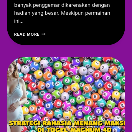
banyak penggemar dikarenakan dengan
hadiah yang besar. Meskipun permainan
ini…
KUNCI
READ MORE
SUKSES
DALAM
MERAIH
JACKPOT
DI
TOGEL
THAILAND