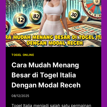
TOGEL ONLINE
Cara Mudah Menang
Besar di Togel Italia
Dengan Modal Receh
By
08/12/2025
adminmitao19
Togel Italia menjadi salah satu permainan