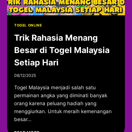
TOGEL ONLINE
Trik Rahasia Menang
Besar di Togel Malaysia
Setiap Hari
By
08/12/2025
adminmitao19
Togel Malaysia menjadi salah satu
permainan angka yang diminati banyak
orang karena peluang hadiah yang
menggiurkan. Untuk meraih kemenangan
besar…
TRIK