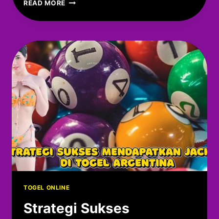
TEKNIK
READ MORE
TERBUKTI
UNTUK
MENANG
TOGEL
PSCO
TANPA
TAKUT
RUGI
TOGEL ONLINE
Strategi Sukses