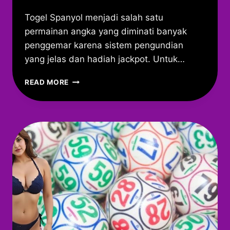
adminmitao19
Togel Spanyol menjadi salah satu
permainan angka yang diminati banyak
penggemar karena sistem pengundian
yang jelas dan hadiah jackpot. Untuk…
PANDUAN
READ MORE
PRAKTIS
MERAIH
JACKPOT
DI
TOGEL
SPANYOL