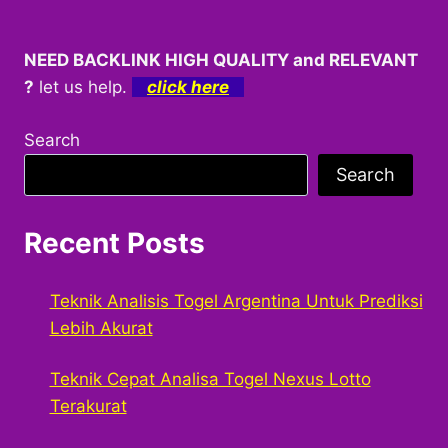
NEED BACKLINK HIGH QUALITY and RELEVANT
?
let us help.
click here
Search
Search
Recent Posts
Teknik Analisis Togel Argentina Untuk Prediksi
Lebih Akurat
Teknik Cepat Analisa Togel Nexus Lotto
Terakurat