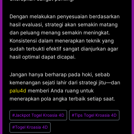
Dengan melakukan penyesuaian berdasarkan
hasil evaluasi, strategi akan semakin matang
dan peluang menang semakin meningkat.
Konsistensi dalam menerapkan teknik yang
sudah terbukti efektif sangat dianjurkan agar
hasil optimal dapat dicapai.
Jangan hanya berharap pada hoki, sebab
kemenangan sejati lahir dari strategi jitu—dan
palu4d
memberi Anda ruang untuk
menerapkan pola angka terbaik setiap saat.
Post
#
Jackpot Togel Kroasia 4D
#
Tips Togel Kroasia 4D
Tags:
#
Togel Kroasia 4D