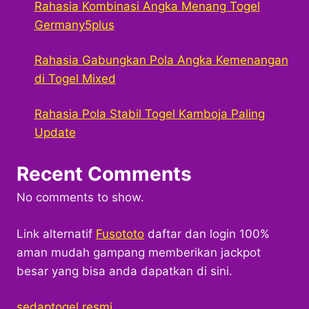
Rahasia Kombinasi Angka Menang Togel
Germany5plus
Rahasia Gabungkan Pola Angka Kemenangan
di Togel Mixed
Rahasia Pola Stabil Togel Kamboja Paling
Update
Recent Comments
No comments to show.
Link alternatif
Fusototo
daftar dan login 100%
aman mudah gampang memberikan jackpot
besar yang bisa anda dapatkan di sini.
sedaptogel resmi