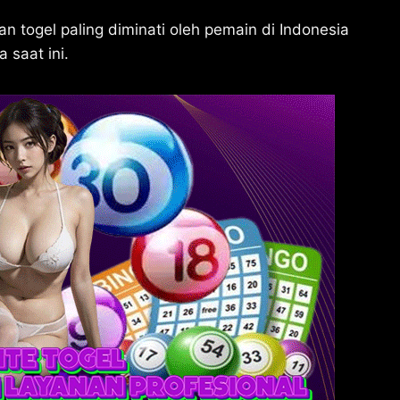
n togel paling diminati oleh pemain di Indonesia
saat ini.