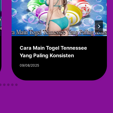
Cara Main Togel Tennessee
Yang Paling Konsisten
By
09/08/2025
adminmitao19