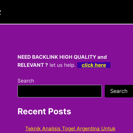
R
NEED BACKLINK HIGH QUALITY and
RELEVANT ?
let us help.
click here
Search
Search
Recent Posts
Teknik Analisis Togel Argentina Untuk