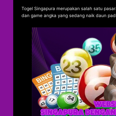
h
a
e
e
k
i
a
c
s
l
y
n
Togel Singapura merupakan salah satu pasara
t
e
s
e
p
e
dan game angka yang sedang naik daun pada 
s
b
e
g
e
A
o
n
r
p
o
g
a
p
k
e
m
r