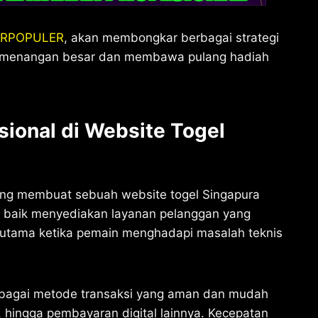
ERPOPULER
, akan membongkar berbagai strategi
 kemenangan besar dan membawa pulang hadiah
ional di Website Togel
yang membuat sebuah website togel Singapura
g baik menyediakan layanan pelanggan yang
rutama ketika pemain menghadapi masalah teknis
erbagai metode transaksi yang aman dan mudah
t, hingga pembayaran digital lainnya. Kecepatan