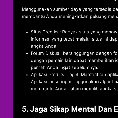
Menggunakan sumber daya yang tersedia da
membantu Anda meningkatkan peluang men
Situs Prediksi: Banyak situs yang menawa
informasi yang tepat melalui situs ini
angka Anda.
Forum Diskusi: bersinggungan dengan fo
dengan pemain lain dapat memberikan id
pernah Anda ingat sebelumnya.
Aplikasi Prediksi Togel: Manfaatkan apli
Aplikasi ini sering menggunakan algorit
membantu Anda dalam memilih angka seca
5. Jaga Sikap Mental Dan 