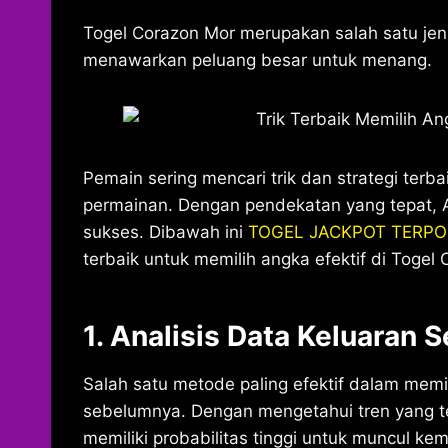
h
a
e
e
k
i
a
c
s
l
y
n
Togel Corazon Mor merupakan salah satu jen
t
e
s
e
p
e
menawarkan peluang besar untuk menang.
s
b
e
g
e
A
o
n
r
p
o
g
a
p
k
e
m
r
Pemain sering mencari trik dan strategi te
permainan. Dengan pendekatan yang tepat,
sukses. Dibawah ini
TOGEL JACKPOT TERP
terbaik untuk memilih angka efektif di Togel
1. Analisis Data Keluaran
Salah satu metode paling efektif dalam memi
sebelumnya. Dengan mengetahui tren yang t
memiliki probabilitas tinggi untuk muncul kem