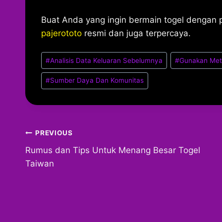
Buat Anda yang ingin bermain togel dengan
pajerototo
resmi dan juga terpercaya.
Post
#
Analisis Data Keluaran Sebelumnya
#
Gunakan Meto
Tags:
#
Sumber Daya Dan Komunitas
Post
PREVIOUS
Rumus dan Tips Untuk Menang Besar Togel
navigation
Taiwan