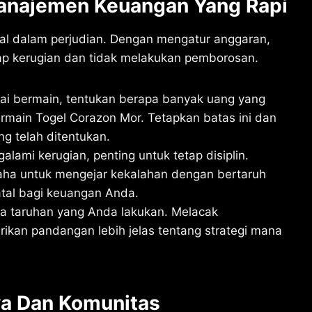
Manajemen Keuangan Yang Rapi
al dalam perjudian. Dengan mengatur anggaran,
dap kerugian dan tidak melakukan pemborosan.
ai bermain, tentukan berapa banyak uang yang
rmain Togel Corazon Mor. Tetapkan batas ini dan
ng telah ditentukan.
alami kerugian, penting untuk tetap disiplin.
aha untuk mengejar kekalahan dengan bertaruh
atal bagi keuangan Anda.
a taruhan yang Anda lakukan. Melacak
kan pandangan lebih jelas tentang strategi mana
ya Dan Komunitas