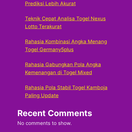
Prediksi Lebih Akurat
Teknik Cepat Analisa Togel Nexus
Lotto Terakurat
Rahasia Kombinasi Angka Menang
Togel Germany5plus
Rahasia Gabungkan Pola Angka
Kemenangan di Togel Mixed
Rahasia Pola Stabil Togel Kamboja
Paling Update
Recent Comments
No comments to show.