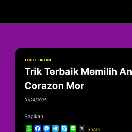
Skip
to
content
TOGEL ONLINE
Trik Terbaik Memilih An
Corazon Mor
By
01/24/2025
adminmitao19
Bagikan
W
F
M
T
S
L
X
Share