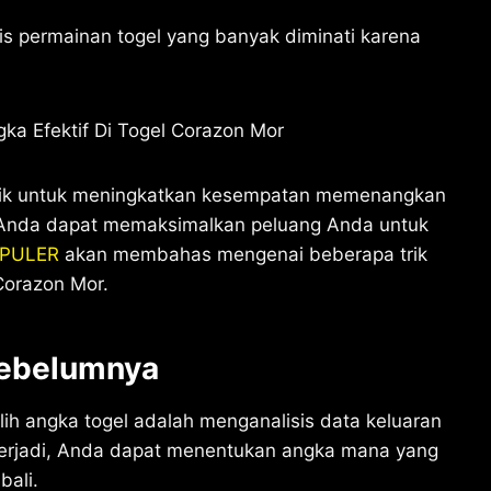
is permainan togel yang banyak diminati karena
rbaik untuk meningkatkan kesempatan memenangkan
 Anda dapat memaksimalkan peluang Anda untuk
OPULER
akan membahas mengenai beberapa trik
 Corazon Mor.
 Sebelumnya
lih angka togel adalah menganalisis data keluaran
erjadi, Anda dapat menentukan angka mana yang
bali.