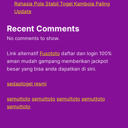
Rahasia Pola Stabil Togel Kamboja Paling
Update
Recent Comments
No comments to show.
Link alternatif
Fusototo
daftar dan login 100%
aman mudah gampang memberikan jackpot
besar yang bisa anda dapatkan di sini.
sedaptogel resmi
semuttoto
semuttoto
semuttoto
semuttoto
semuttoto