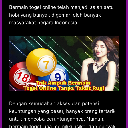
h
a
e
e
k
i
a
c
s
l
y
n
Bermain togel online telah menjadi salah satu
t
e
s
e
p
e
hobi yang banyak digemari oleh banyak
s
b
e
g
e
masyarakat negara Indonesia.
A
o
n
r
p
o
g
a
p
k
e
m
r
Dengan kemudahan akses dan potensi
keuntungan yang besar, banyak orang tertarik
untuk mencoba peruntungannya. Namun,
bermain togel juga memiliki risiko, dan banyak