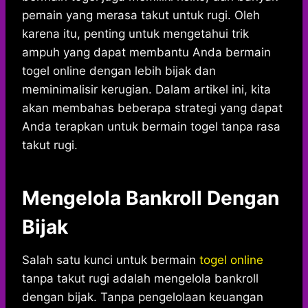
pemain yang merasa takut untuk rugi. Oleh
karena itu, penting untuk mengetahui trik
ampuh yang dapat membantu Anda bermain
togel online dengan lebih bijak dan
meminimalisir kerugian. Dalam artikel ini, kita
akan membahas beberapa strategi yang dapat
Anda terapkan untuk bermain togel tanpa rasa
takut rugi.
Mengelola Bankroll Dengan
Bijak
Salah satu kunci untuk bermain
togel online
tanpa takut rugi adalah mengelola bankroll
dengan bijak. Tanpa pengelolaan keuangan