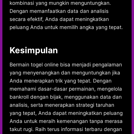
kombinasi yang mungkin menguntungkan.
Dengan memanfaatkan data dan analisis
secara efektif, Anda dapat meningkatkan
peluang Anda untuk memilih angka yang tepat.
Kesimpulan
Bermain togel online bisa menjadi pengalaman
yang menyenangkan dan menguntungkan jika
Anda menerapkan trik yang tepat. Dengan
memahami dasar-dasar permainan, mengelola
bankroll dengan bijak, menggunakan data dan
analisis, serta menerapkan strategi taruhan
yang tepat, Anda dapat meningkatkan peluang
Anda untuk meraih kemenangan tanpa merasa
takut rugi. Raih terus informasi terbaru dengan