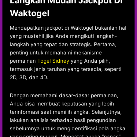
Langkah Mudah Jackpot Di
Waktogel
Mendapatkan jackpot di Waktogel bukanlah hal
yang mustahil jika Anda mengikuti langkah-
langkah yang tepat dan strategis. Pertama,
penting untuk memahami mekanisme
permainan
Togel Sidney
yang Anda pilih,
termasuk jenis taruhan yang tersedia, seperti
2D, 3D, dan 4D.
Dengan memahami dasar-dasar permainan,
Anda bisa membuat keputusan yang lebih
terinformasi saat memilih angka. Selanjutnya,
lakukan analisis terhadap hasil pengundian
sebelumnya untuk mengidentifikasi pola angka
yang sering muncul. Mencatat angka “panas”