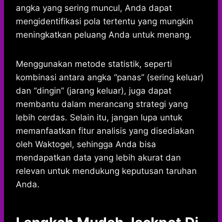
angka yang sering muncul, Anda dapat
mengidentifikasi pola tertentu yang mungkin
meningkatkan peluang Anda untuk menang.
Menggunakan metode statistik, seperti
kombinasi antara angka “panas” (sering keluar)
dan “dingin” (jarang keluar), juga dapat
membantu dalam merancang strategi yang
lebih cerdas. Selain itu, jangan lupa untuk
memanfaatkan fitur analisis yang disediakan
oleh Waktogel, sehingga Anda bisa
mendapatkan data yang lebih akurat dan
relevan untuk mendukung keputusan taruhan
Anda.