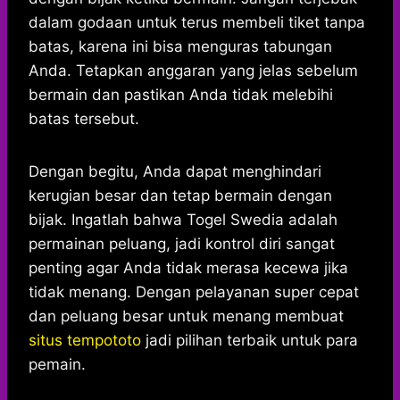
dalam godaan untuk terus membeli tiket tanpa
batas, karena ini bisa menguras tabungan
Anda. Tetapkan anggaran yang jelas sebelum
bermain dan pastikan Anda tidak melebihi
batas tersebut.
Dengan begitu, Anda dapat menghindari
kerugian besar dan tetap bermain dengan
bijak. Ingatlah bahwa Togel Swedia adalah
permainan peluang, jadi kontrol diri sangat
penting agar Anda tidak merasa kecewa jika
tidak menang. Dengan pelayanan super cepat
dan peluang besar untuk menang membuat
situs tempototo
jadi pilihan terbaik untuk para
pemain.