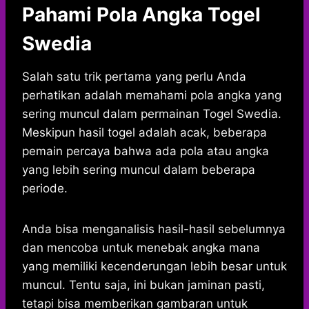
Pahami Pola Angka Togel
Swedia
Salah satu trik pertama yang perlu Anda
perhatikan adalah memahami pola angka yang
sering muncul dalam permainan Togel Swedia.
Meskipun hasil togel adalah acak, beberapa
pemain percaya bahwa ada pola atau angka
yang lebih sering muncul dalam beberapa
periode.
Anda bisa menganalisis hasil-hasil sebelumnya
dan mencoba untuk menebak angka mana
yang memiliki kecenderungan lebih besar untuk
muncul. Tentu saja, ini bukan jaminan pasti,
tetapi bisa memberikan gambaran untuk