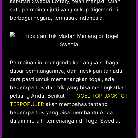
sebutan Swedia Lottery, telah menjadi salah
s
b
e
g
e
satu permainan judi yang cukup digemari di
A
o
n
r
berbagai negara, termasuk Indonesia.
p
o
g
a
p
k
e
m
r
Permainan ini mengandalkan angka sebagai
dasar perhitungannya, dan meskipun tak ada
cara pasti untuk memenangkan togel, ada
beberapa tips dan trik yang bisa meningkatkan
peluang Anda. Berikut ini
TOGEL TOP JACKPOT
TERPOPULER
akan membahas tentang
beberapa tips yang bisa membantu Anda
dalam meraih kemenangan di Togel Swedia.