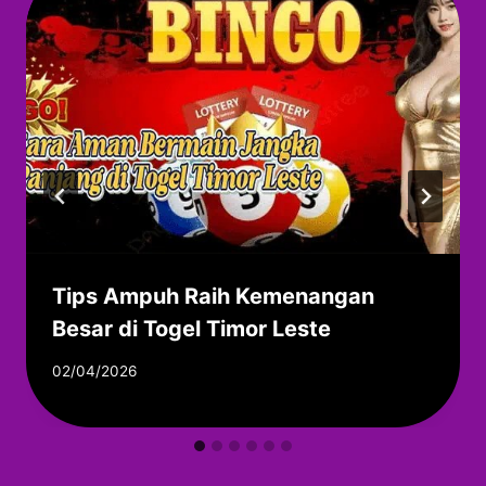
Tips Ampuh Raih Kemenangan
Besar di Togel Timor Leste
By
02/04/2026
adminmitao19