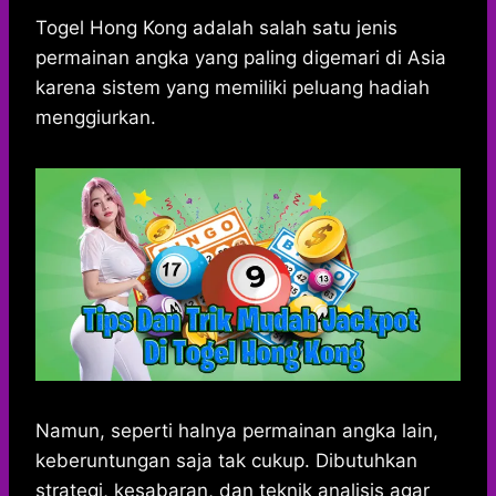
h
a
e
e
k
i
a
c
s
l
y
n
Togel Hong Kong adalah salah satu jenis
t
e
s
e
p
e
permainan angka yang paling digemari di Asia
s
b
e
g
e
karena sistem yang memiliki peluang hadiah
A
o
n
r
menggiurkan.
p
o
g
a
p
k
e
m
r
Namun, seperti halnya permainan angka lain,
keberuntungan saja tak cukup. Dibutuhkan
strategi, kesabaran, dan teknik analisis agar