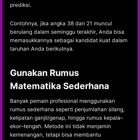
prediksi.
Contohnya, jika angka 38 dan 21 muncul
berulang dalam seminggu terakhir, Anda bisa
memasukkannya sebagai kandidat kuat dalam
taruhan Anda berikutnya.
Gunakan Rumus
Matematika Sederhana
Banyak pemain profesional menggunakan
rumus sederhana seperti penjumlahan silang,
kelipatan ganjil/genap, hingga rumus kepala–
ekor–tengah. Metode ini tidak menjamin
kemenangan, tetapi bisa membantu