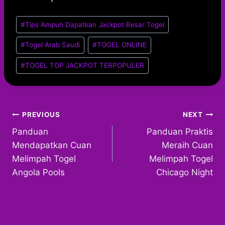
Post
#
Tips Ampuh Dapatkan Jackpot Besar Togel
Tags:
#
Togel Arab Saudi
#
TOGEL ONLINE
#
TOGEL TOP JACKPOT TERPOPULER
Post
PREVIOUS
NEXT
Panduan
Panduan Praktis
navigation
Mendapatkan Cuan
Meraih Cuan
Melimpah Togel
Melimpah Togel
Angola Pools
Chicago Night