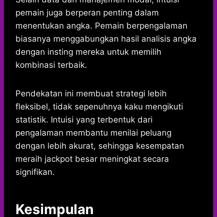
pemain juga berperan penting dalam
menentukan angka. Pemain berpengalaman
biasanya menggabungkan hasil analisis angka
dengan insting mereka untuk memilih
kombinasi terbaik.
Pendekatan ini membuat strategi lebih
fleksibel, tidak sepenuhnya kaku mengikuti
statistik. Intuisi yang terbentuk dari
pengalaman membantu menilai peluang
dengan lebih akurat, sehingga kesempatan
meraih jackpot besar meningkat secara
signifikan.
Kesimpulan