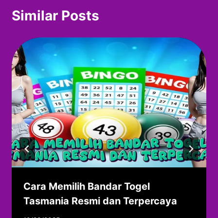
Similar Posts
Cara Memilih Bandar Togel
Tasmania Resmi dan Terpercaya