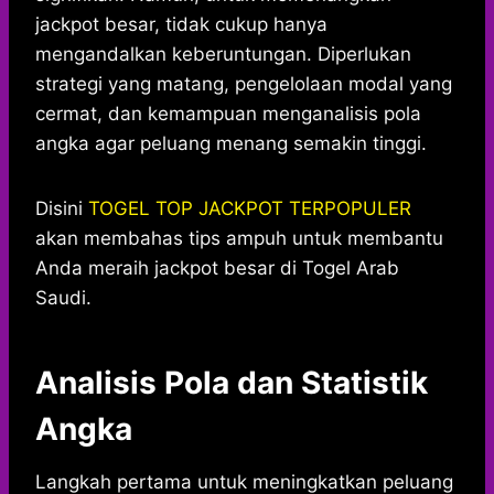
jackpot besar, tidak cukup hanya
mengandalkan keberuntungan. Diperlukan
strategi yang matang, pengelolaan modal yang
cermat, dan kemampuan menganalisis pola
angka agar peluang menang semakin tinggi.
Disini
TOGEL TOP JACKPOT TERPOPULER
akan membahas tips ampuh untuk membantu
Anda meraih jackpot besar di Togel Arab
Saudi.
Analisis Pola dan Statistik
Angka
Langkah pertama untuk meningkatkan peluang