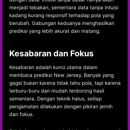
menjadi tebakan, sementara data tanpa intuisi
kadang kurang responsif terhadap pola yang
berubah. Gabungan keduanya menghasilkan
prediksi yang lebih akurat dan matang.
Kesabaran dan Fokus
Kesabaran adalah kunci utama dalam
membaca prediksi New Jersey. Banyak yang
gagal bukan karena tidak tahu pola, tapi karena
terburu-buru dan mudah terdorong hasil
sementara. Dengan teknik halus, setiap
pengamatan dilakukan dengan pikiran jernih
dan fokus.