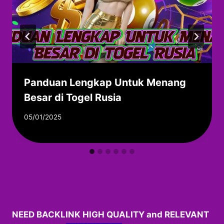
Panduan Lengkap Untuk Menang
Besar di Togel Rusia
By
05/01/2025
adminmitao19
NEED BACKLINK HIGH QUALITY and RELEVANT