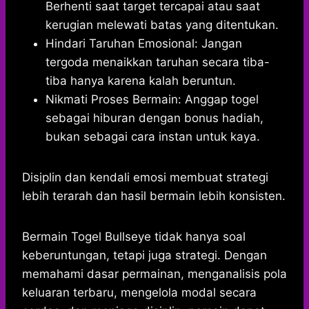
Berhenti saat target tercapai atau saat
kerugian melewati batas yang ditentukan.
Hindari Taruhan Emosional: Jangan
tergoda menaikkan taruhan secara tiba-
tiba hanya karena kalah beruntun.
Nikmati Proses Bermain: Anggap togel
sebagai hiburan dengan bonus hadiah,
bukan sebagai cara instan untuk kaya.
Disiplin dan kendali emosi membuat strategi
lebih terarah dan hasil bermain lebih konsisten.
Bermain Togel Bullseye tidak hanya soal
keberuntungan, tetapi juga strategi. Dengan
memahami dasar permainan, menganalisis pola
keluaran terbaru, mengelola modal secara