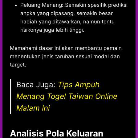
Peluang Menang: Semakin spesifik prediksi
angka yang dipasang, semakin besar
hadiah yang ditawarkan, namun tentu
risikonya juga lebih tinggi.
Memahami dasar ini akan membantu pemain
menentukan jenis taruhan sesuai modal dan
target.
Baca Juga:
Tips Ampuh
Menang Togel Taiwan Online
Malam Ini
Analisis Pola Keluaran