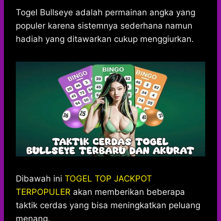
h
a
e
e
k
i
a
c
s
l
y
n
Togel Bullseye adalah permainan angka yang
t
e
s
e
p
e
populer karena sistemnya sederhana namun
s
b
e
g
e
hadiah yang ditawarkan cukup menggiurkan.
A
o
n
r
p
o
g
a
p
k
e
m
r
Dibawah ini
TOGEL TOP JACKPOT
TERPOPULER
akan memberikan beberapa
taktik cerdas yang bisa meningkatkan peluang
menang.