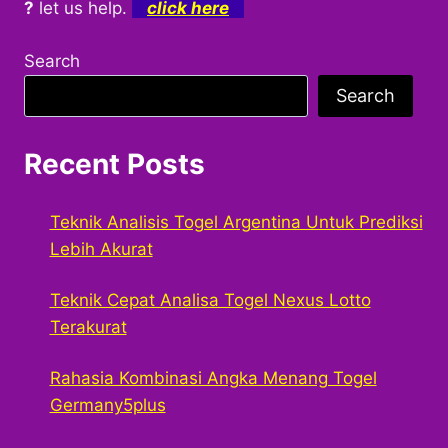
?
let us help.
click here
Search
Search
Recent Posts
Teknik Analisis Togel Argentina Untuk Prediksi
Lebih Akurat
Teknik Cepat Analisa Togel Nexus Lotto
Terakurat
Rahasia Kombinasi Angka Menang Togel
Germany5plus