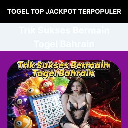
Skip
TOGEL TOP JACKPOT TERPOPULER
to
content
Trik Sukses Bermain
Togel Bahrain