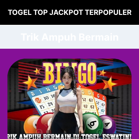
Skip
TOGEL TOP JACKPOT TERPOPULER
to
content
Trik Ampuh Bermain