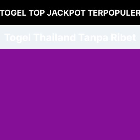
TOGEL TOP JACKPOT TERPOPULE
Togel Thailand Tanpa Ribet