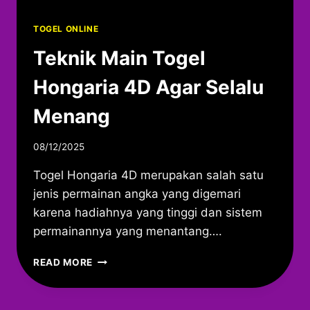
TOGEL ONLINE
Teknik Main Togel
Hongaria 4D Agar Selalu
Menang
By
08/12/2025
adminmitao19
Togel Hongaria 4D merupakan salah satu
jenis permainan angka yang digemari
karena hadiahnya yang tinggi dan sistem
permainannya yang menantang….
TEKNIK
READ MORE
MAIN
TOGEL
HONGARIA