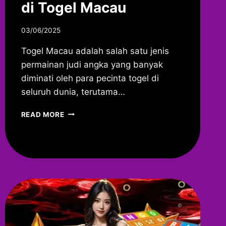
di Togel Macau
By
03/06/2025
adminmitao19
Togel Macau adalah salah satu jenis
permainan judi angka yang banyak
diminati oleh para pecinta togel di
seluruh dunia, terutama…
TRIK
READ MORE
JITU
MENANG
BESAR
DI
TOGEL
MACAU