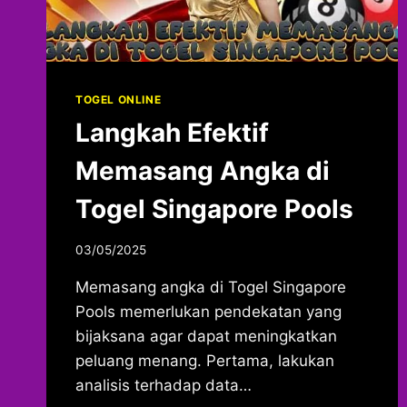
TOGEL ONLINE
Langkah Efektif
Memasang Angka di
Togel Singapore Pools
By
03/05/2025
adminmitao19
Memasang angka di Togel Singapore
Pools memerlukan pendekatan yang
bijaksana agar dapat meningkatkan
peluang menang. Pertama, lakukan
analisis terhadap data…