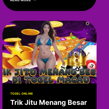
SUKSES
MENANG
BESAR
DI
TOGEL
JEPANG
TOGEL ONLINE
Trik Jitu Menang Besar