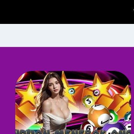
Skip
to
content