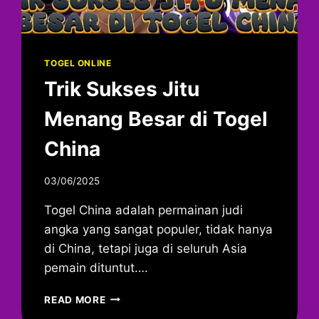
TOGEL ONLINE
Trik Sukses Jitu
Menang Besar di Togel
China
By
03/06/2025
adminmitao19
Togel China adalah permainan judi
angka yang sangat populer, tidak hanya
di China, tetapi juga di seluruh Asia
pemain dituntut….
TRIK
READ MORE
SUKSES