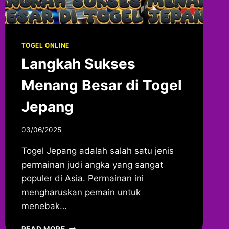
TOGEL ONLINE
Langkah Sukses
Menang Besar di Togel
Jepang
By
03/06/2025
adminmitao19
Togel Jepang adalah salah satu jenis
permainan judi angka yang sangat
populer di Asia. Permainan ini
mengharuskan pemain untuk
menebak…
LANGKAH
READ MORE