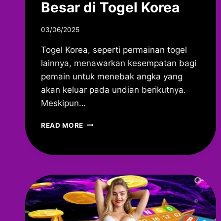
Besar di Togel Korea
By
03/06/2025
adminmitao19
Togel Korea, seperti permainan togel
lainnya, menawarkan kesempatan bagi
pemain untuk menebak angka yang
akan keluar pada undian berikutnya.
Meskipun…
TRIK
READ MORE
DAN
TIPS
MENANG
BESAR
DI
TOGEL
KOREA