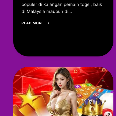
populer di kalangan pemain togel, baik
di Malaysia maupun di…
STRATEGI
READ MORE
JITU
MENANG
BESAR
DI
TOGEL
MALAYSIA