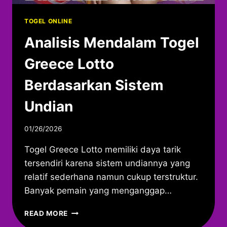
TOGEL ONLINE
Analisis Mendalam Togel
Greece Lotto
Berdasarkan Sistem
Undian
By
01/26/2026
adminmitao19
Togel Greece Lotto memiliki daya tarik
tersendiri karena sistem undiannya yang
relatif sederhana namun cukup terstruktur.
Banyak pemain yang menganggap…
ANALISIS
READ MORE
MENDALAM