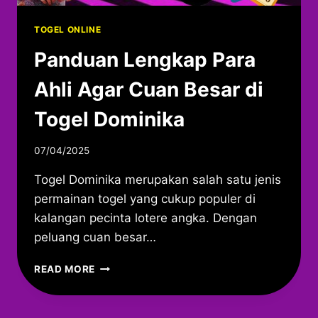
TOGEL ONLINE
Panduan Lengkap Para
Ahli Agar Cuan Besar di
Togel Dominika
By
07/04/2025
adminmitao19
Togel Dominika merupakan salah satu jenis
permainan togel yang cukup populer di
kalangan pecinta lotere angka. Dengan
peluang cuan besar…
PANDUAN
READ MORE
LENGKAP
PARA
AHLI