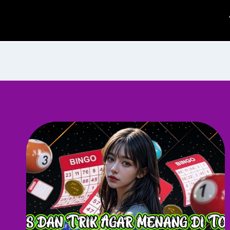
Skip
to
content