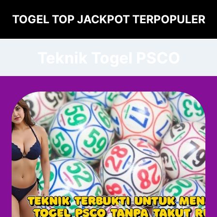
Skip
TOGEL TOP JACKPOT TERPOPULER
to
content
Teknik Togel PSCO