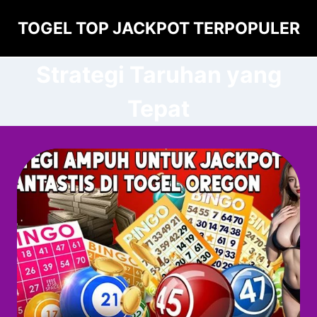
Skip
TOGEL TOP JACKPOT TERPOPULER
to
content
Strategi Taruhan yang
Tepat