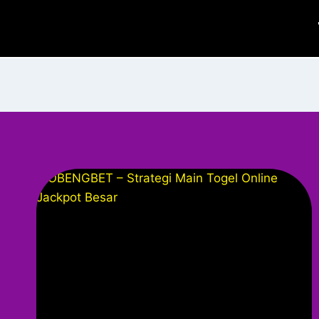
Skip
to
content