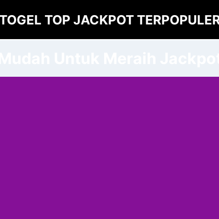
TOGEL TOP JACKPOT TERPOPULE
Mudah Untuk Meraih Jackpo