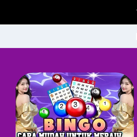
Skip
to
content