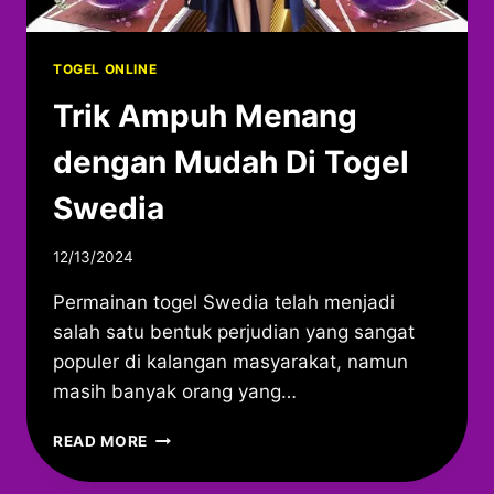
TOGEL ONLINE
Trik Ampuh Menang
dengan Mudah Di Togel
Swedia
By
12/13/2024
adminmitao19
Permainan togel Swedia telah menjadi
salah satu bentuk perjudian yang sangat
populer di kalangan masyarakat, namun
masih banyak orang yang…
TRIK
READ MORE
AMPUH
MENANG