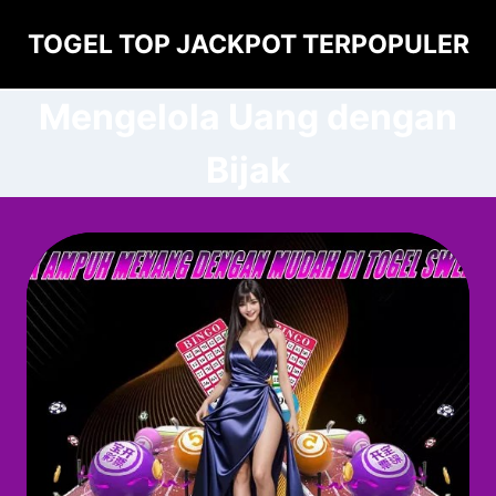
Skip
TOGEL TOP JACKPOT TERPOPULER
to
content
Mengelola Uang dengan
Bijak