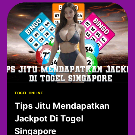
JACKPOT
TOGEL
SINGAPORE
TOGEL ONLINE
Tips Jitu Mendapatkan
Jackpot Di Togel
Singapore