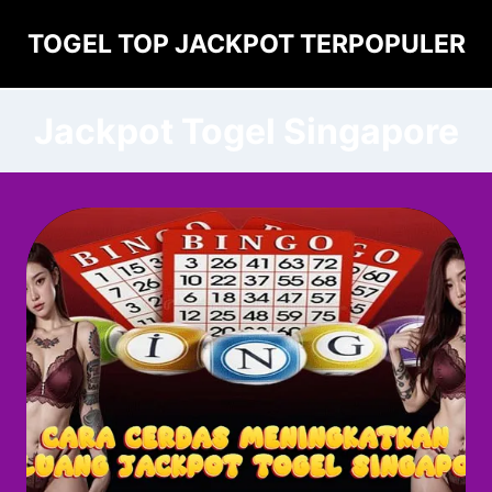
Skip
TOGEL TOP JACKPOT TERPOPULER
to
content
Jackpot Togel Singapore