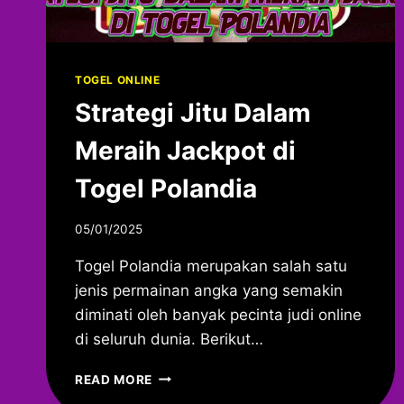
TOGEL ONLINE
Strategi Jitu Dalam
Meraih Jackpot di
Togel Polandia
By
05/01/2025
adminmitao19
Togel Polandia merupakan salah satu
jenis permainan angka yang semakin
diminati oleh banyak pecinta judi online
di seluruh dunia. Berikut…
STRATEGI
READ MORE
JITU