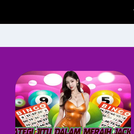
Skip
to
content