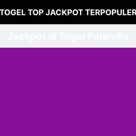
TOGEL TOP JACKPOT TERPOPULE
Jackpot di Togel Polandia