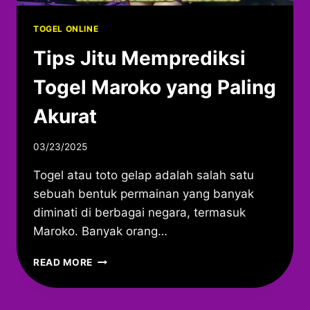
TOGEL ONLINE
Tips Jitu Memprediksi
Togel Maroko yang Paling
Akurat
By
03/23/2025
adminmitao19
Togel atau toto gelap adalah salah satu
sebuah bentuk permainan yang banyak
diminati di berbagai negara, termasuk
Maroko. Banyak orang…
TIPS
READ MORE
JITU
MEMPREDIKSI
TOGEL