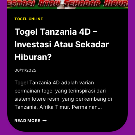
TOGEL ONLINE
Togel Tanzania 4D –
Investasi Atau Sekadar
Hiburan?
By
06/11/2025
adminmitao19
Togel Tanzania 4D adalah varian
permainan togel yang terinspirasi dari
sistem lotere resmi yang berkembang di
Tanzania, Afrika Timur. Permainan…
TOGEL
READ MORE
TANZANIA
4D