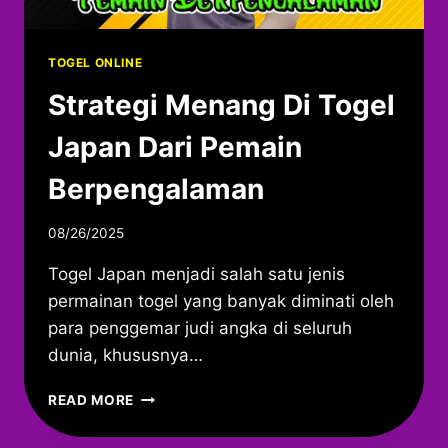
TOGEL ONLINE
Strategi Menang Di Togel
Japan Dari Pemain
Berpengalaman
By
08/26/2025
adminmitao19
Togel Japan menjadi salah satu jenis
permainan togel yang banyak diminati oleh
para penggemar judi angka di seluruh
dunia, khususnya…
STRATEGI
READ MORE
MENANG
DI