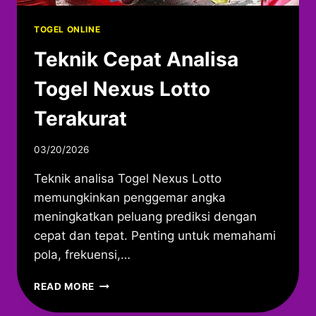
TOGEL ONLINE
Teknik Cepat Analisa
Togel Nexus Lotto
Terakurat
By
03/20/2026
adminmitao19
Teknik analisa Togel Nexus Lotto
memungkinkan penggemar angka
meningkatkan peluang prediksi dengan
cepat dan tepat. Penting untuk memahami
pola, frekuensi,…
TEKNIK
READ MORE
CEPAT
ANALISA