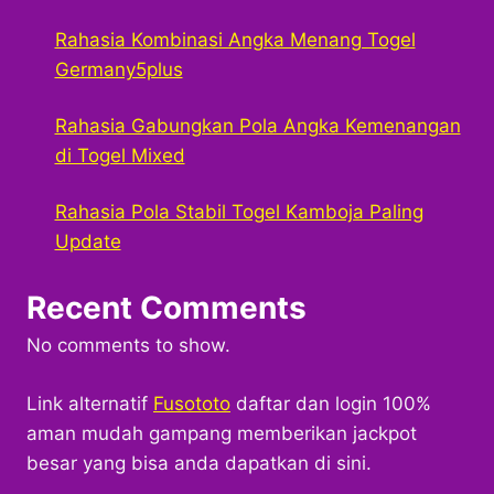
Rahasia Kombinasi Angka Menang Togel
Germany5plus
Rahasia Gabungkan Pola Angka Kemenangan
di Togel Mixed
Rahasia Pola Stabil Togel Kamboja Paling
Update
Recent Comments
No comments to show.
Link alternatif
Fusototo
daftar dan login 100%
aman mudah gampang memberikan jackpot
besar yang bisa anda dapatkan di sini.