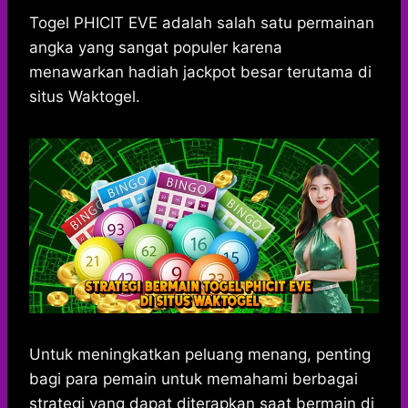
h
a
e
e
k
i
a
c
s
l
y
n
Togel PHICIT EVE adalah salah satu permainan
t
e
s
e
p
e
angka yang sangat populer karena
s
b
e
g
e
menawarkan hadiah jackpot besar terutama di
A
o
n
r
situs Waktogel.
p
o
g
a
p
k
e
m
r
Untuk meningkatkan peluang menang, penting
bagi para pemain untuk memahami berbagai
strategi yang dapat diterapkan saat bermain di