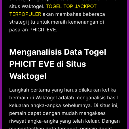
situs Waktogel.
TOGEL TOP JACKPOT
TERPOPULER
akan membahas beberapa
strategi jitu untuk meraih kemenangan di
pasaran PHICIT EVE.
Menganalisis Data Togel
PHICIT EVE di Situs
Waktogel
Langkah pertama yang harus dilakukan ketika
bermain di Waktogel adalah menganalisis hasil
keluaran angka-angka sebelumnya. Di situs ini,
pemain dapat dengan mudah mengakses
riwayat angka-angka yang telah keluar. Dengan
memanfaatkan data tersebut, pemain dapat