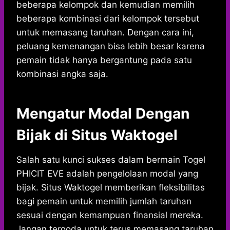
beberapa kelompok dan kemudian memilih
beberapa kombinasi dari kelompok tersebut
untuk memasang taruhan. Dengan cara ini,
peluang kemenangan bisa lebih besar karena
pemain tidak hanya bergantung pada satu
kombinasi angka saja.
Mengatur Modal Dengan
Bijak di Situs Waktogel
Salah satu kunci sukses dalam bermain Togel
PHICIT EVE adalah pengelolaan modal yang
bijak. Situs Waktogel memberikan fleksibilitas
bagi pemain untuk memilih jumlah taruhan
sesuai dengan kemampuan finansial mereka.
Jangan tergoda untuk terus memasang taruhan