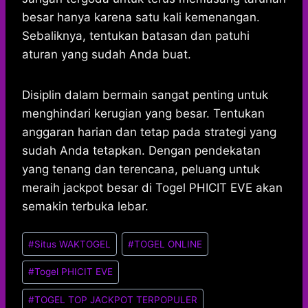
besar hanya karena satu kali kemenangan.
Sebaliknya, tentukan batasan dan patuhi
aturan yang sudah Anda buat.
Disiplin dalam bermain sangat penting untuk
menghindari kerugian yang besar. Tentukan
anggaran harian dan tetap pada strategi yang
sudah Anda tetapkan. Dengan pendekatan
yang tenang dan terencana, peluang untuk
meraih jackpot besar di Togel PHICIT EVE akan
semakin terbuka lebar.
Post
#
Situs WAKTOGEL
#
TOGEL ONLINE
Tags:
#
Togel PHICIT EVE
#
TOGEL TOP JACKPOT TERPOPULER