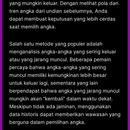
yang mungkin keluar. Dengan melihat pola dan
tren angka dari undian sebelumnya, Anda
dapat membuat keputusan yang lebih cerdas
saat memilih angka.
Salah satu metode yang populer adalah
menganalisis angka-angka yang sering keluar
atau yang jarang muncul. Beberapa pemain
percaya bahwa angka-angka yang sering
muncul memiliki kemungkinan lebih besar
untuk keluar lagi, sementara yang lain
berpendapat bahwa angka yang jarang muncul
mungkin akan “kembali” dalam waktu dekat.
Meskipun tidak ada jaminan, menggunakan
data historis dapat memberikan wawasan yang
berguna dalam pemilihan angka.