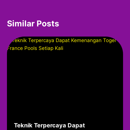
Similar Posts
Teknik Terpercaya Dapat