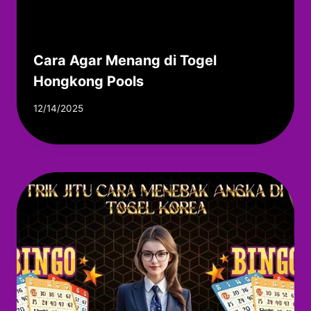
Cara Agar Menang di Togel
Hongkong Pools
By
12/14/2025
adminmitao19