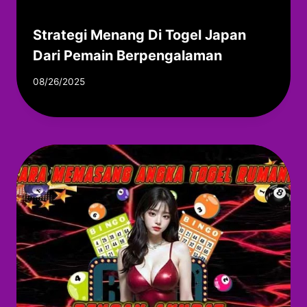
Strategi Menang Di Togel Japan
Dari Pemain Berpengalaman
By
08/26/2025
adminmitao19