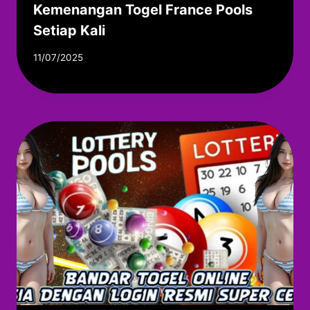
Kemenangan Togel France Pools
Setiap Kali
By
11/07/2025
adminmitao19