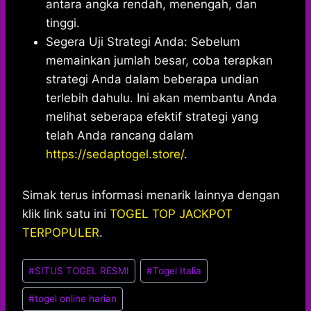
antara angka rendah, menengah, dan
tinggi.
Segera Uji Strategi Anda: Sebelum
memainkan jumlah besar, coba terapkan
strategi Anda dalam beberapa undian
terlebih dahulu. Ini akan membantu Anda
melihat seberapa efektif strategi yang
telah Anda rancang dalam
https://sedaptogel.store/
.
Simak terus informasi menarik lainnya dengan
klik link satu ini
TOGEL TOP JACKPOT
TERPOPULER
.
Post
#
SITUS TOGEL RESMI
#
Togel Italia
Tags:
#
togel online harian