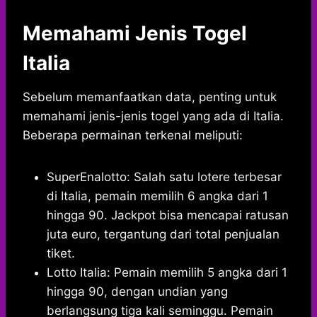
Memahami Jenis Togel
Italia
Sebelum memanfaatkan data, penting untuk
memahami jenis-jenis togel yang ada di Italia.
Beberapa permainan terkenal meliputi:
SuperEnalotto: Salah satu lotere terbesar
di Italia, pemain memilih 6 angka dari 1
hingga 90. Jackpot bisa mencapai ratusan
juta euro, tergantung dari total penjualan
tiket.
Lotto Italia: Pemain memilih 5 angka dari 1
hingga 90, dengan undian yang
berlangsung tiga kali seminggu. Pemain