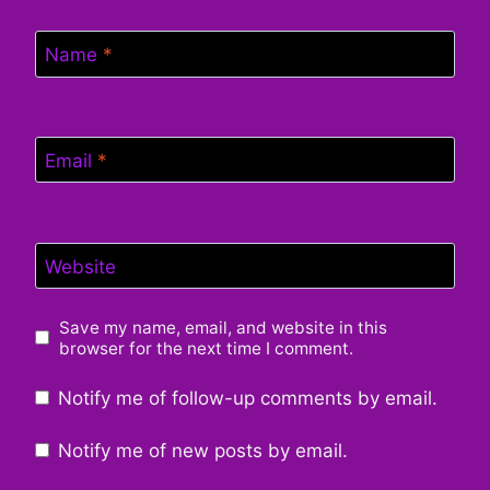
Name
*
Email
*
Website
Save my name, email, and website in this
browser for the next time I comment.
Notify me of follow-up comments by email.
Notify me of new posts by email.