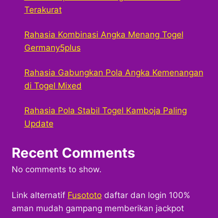
Terakurat
Rahasia Kombinasi Angka Menang Togel
Germany5plus
Rahasia Gabungkan Pola Angka Kemenangan
di Togel Mixed
Rahasia Pola Stabil Togel Kamboja Paling
Update
Recent Comments
No comments to show.
Link alternatif
Fusototo
daftar dan login 100%
aman mudah gampang memberikan jackpot