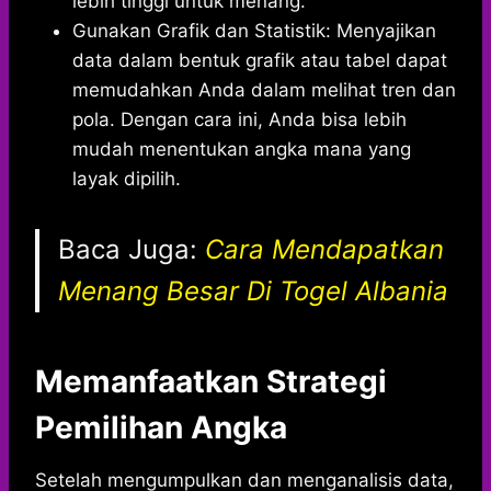
lebih tinggi untuk menang.
Gunakan Grafik dan Statistik: Menyajikan
data dalam bentuk grafik atau tabel dapat
memudahkan Anda dalam melihat tren dan
pola. Dengan cara ini, Anda bisa lebih
mudah menentukan angka mana yang
layak dipilih.
Baca Juga:
Cara Mendapatkan
Menang Besar Di Togel Albania
Memanfaatkan Strategi
Pemilihan Angka
Setelah mengumpulkan dan menganalisis data,