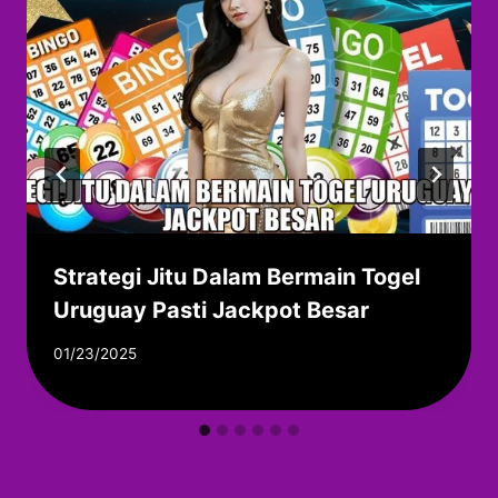
Strategi Jitu Dalam Bermain Togel
Uruguay Pasti Jackpot Besar
By
01/23/2025
adminmitao19