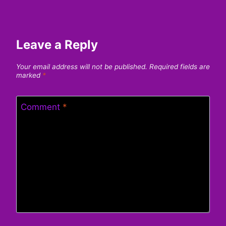
Leave a Reply
Your email address will not be published.
Required fields are
marked
*
Comment
*