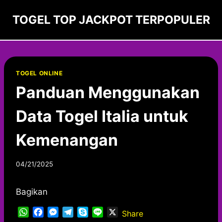
Skip
TOGEL TOP JACKPOT TERPOPULER
to
content
TOGEL ONLINE
Panduan Menggunakan
Data Togel Italia untuk
Kemenangan
By
04/21/2025
adminmitao19
Bagikan
W
F
M
T
S
L
X
Share