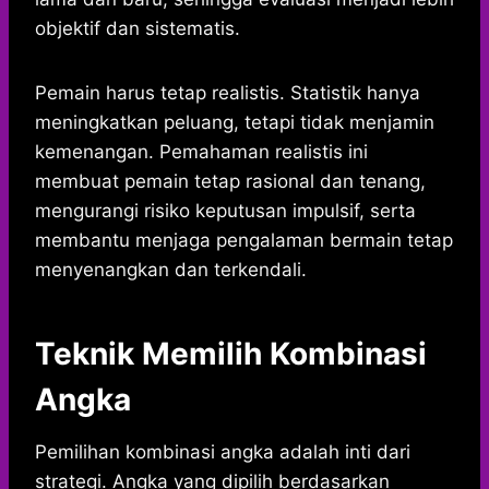
objektif dan sistematis.
Pemain harus tetap realistis. Statistik hanya
meningkatkan peluang, tetapi tidak menjamin
kemenangan. Pemahaman realistis ini
membuat pemain tetap rasional dan tenang,
mengurangi risiko keputusan impulsif, serta
membantu menjaga pengalaman bermain tetap
menyenangkan dan terkendali.
Teknik Memilih Kombinasi
Angka
Pemilihan kombinasi angka adalah inti dari
strategi. Angka yang dipilih berdasarkan