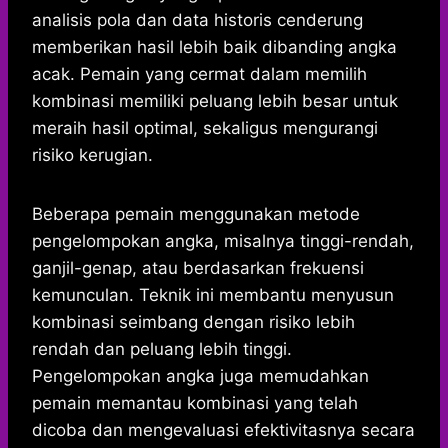
analisis pola dan data historis cenderung
memberikan hasil lebih baik dibanding angka
acak. Pemain yang cermat dalam memilih
kombinasi memiliki peluang lebih besar untuk
meraih hasil optimal, sekaligus mengurangi
risiko kerugian.
Beberapa pemain menggunakan metode
pengelompokan angka, misalnya tinggi-rendah,
ganjil-genap, atau berdasarkan frekuensi
kemunculan. Teknik ini membantu menyusun
kombinasi seimbang dengan risiko lebih
rendah dan peluang lebih tinggi.
Pengelompokan angka juga memudahkan
pemain memantau kombinasi yang telah
dicoba dan mengevaluasi efektivitasnya secara