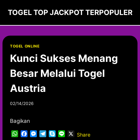
Skip
TOGEL TOP JACKPOT TERPOPULER
to
content
TOGEL ONLINE
Kunci Sukses Menang
Besar Melalui Togel
Austria
By
02/14/2026
adminmitao19
Bagikan
W
F
M
T
S
L
X
Share