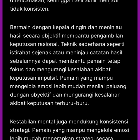
direncanakan, sehingga hasil akhir menjadi
tidak konsisten.
Bermain dengan kepala dingin dan meninjau
hasil secara objektif membantu pengambilan
keputusan rasional. Teknik sederhana seperti
istirahat sejenak atau meninjau catatan hasil
sebelumnya dapat membantu pemain tetap
fokus dan mengurangi kesalahan akibat
keputusan impulsif. Pemain yang mampu
mengelola emosi lebih mudah menilai peluang
dengan obyektif dan mengurangi kesalahan
akibat keputusan terburu-buru.
Kestabilan mental juga mendukung konsistensi
strategi. Pemain yang mampu mengelola emosi
lebih mudah menerapkan strategi secara