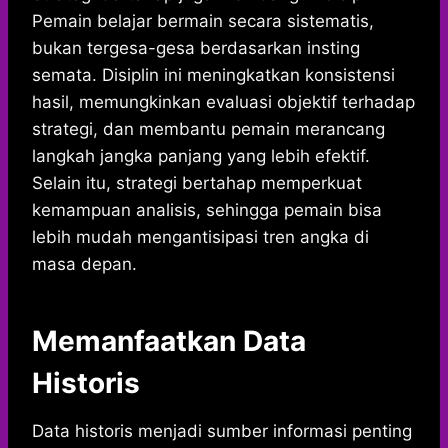
Pemain belajar bermain secara sistematis,
bukan tergesa-gesa berdasarkan insting
semata. Disiplin ini meningkatkan konsistensi
hasil, memungkinkan evaluasi objektif terhadap
strategi, dan membantu pemain merancang
langkah jangka panjang yang lebih efektif.
Selain itu, strategi bertahap memperkuat
kemampuan analisis, sehingga pemain bisa
lebih mudah mengantisipasi tren angka di
masa depan.
Memanfaatkan Data
Historis
Data historis menjadi sumber informasi penting