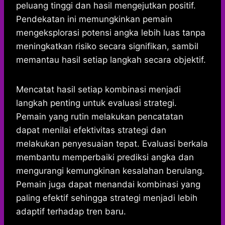
peluang tinggi dan hasil mengejutkan positif.
Pendekatan ini memungkinkan pemain
mengeksplorasi potensi angka lebih luas tanpa
meningkatkan risiko secara signifikan, sambil
memantau hasil setiap langkah secara objektif.
Mencatat hasil setiap kombinasi menjadi
langkah penting untuk evaluasi strategi.
Pemain yang rutin melakukan pencatatan
dapat menilai efektivitas strategi dan
melakukan penyesuaian tepat. Evaluasi berkala
membantu memperbaiki prediksi angka dan
mengurangi kemungkinan kesalahan berulang.
Pemain juga dapat menandai kombinasi yang
paling efektif sehingga strategi menjadi lebih
adaptif terhadap tren baru.