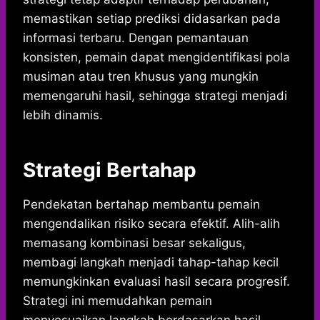
memastikan setiap prediksi didasarkan pada
informasi terbaru. Dengan pemantauan
konsisten, pemain dapat mengidentifikasi pola
musiman atau tren khusus yang mungkin
memengaruhi hasil, sehingga strategi menjadi
lebih dinamis.
Strategi Bertahap
Pendekatan bertahap membantu pemain
mengendalikan risiko secara efektif. Alih-alih
memasang kombinasi besar sekaligus,
membagi langkah menjadi tahap-tahap kecil
memungkinkan evaluasi hasil secara progresif.
Strategi ini memudahkan pemain