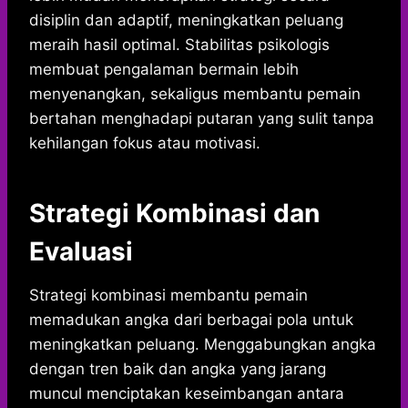
disiplin dan adaptif, meningkatkan peluang
meraih hasil optimal. Stabilitas psikologis
membuat pengalaman bermain lebih
menyenangkan, sekaligus membantu pemain
bertahan menghadapi putaran yang sulit tanpa
kehilangan fokus atau motivasi.
Strategi Kombinasi dan
Evaluasi
Strategi kombinasi membantu pemain
memadukan angka dari berbagai pola untuk
meningkatkan peluang. Menggabungkan angka
dengan tren baik dan angka yang jarang
muncul menciptakan keseimbangan antara