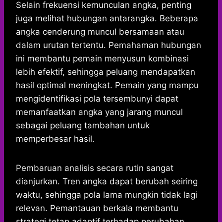
Selain frekuensi kemunculan angka, penting
juga melihat hubungan antarangka. Beberapa
angka cenderung muncul bersamaan atau
dalam urutan tertentu. Pemahaman hubungan
ini membantu pemain menyusun kombinasi
lebih efektif, sehingga peluang mendapatkan
hasil optimal meningkat. Pemain yang mampu
mengidentifikasi pola tersembunyi dapat
memanfaatkan angka yang jarang muncul
sebagai peluang tambahan untuk
memperbesar hasil.
Pembaruan analisis secara rutin sangat
dianjurkan. Tren angka dapat berubah seiring
waktu, sehingga pola lama mungkin tidak lagi
relevan. Pemantauan berkala membantu
strategi tetap adaptif terhadap perubahan,