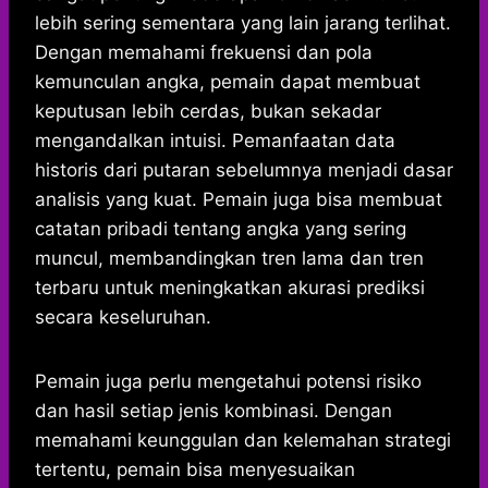
lebih sering sementara yang lain jarang terlihat.
Dengan memahami frekuensi dan pola
kemunculan angka, pemain dapat membuat
keputusan lebih cerdas, bukan sekadar
mengandalkan intuisi. Pemanfaatan data
historis dari putaran sebelumnya menjadi dasar
analisis yang kuat. Pemain juga bisa membuat
catatan pribadi tentang angka yang sering
muncul, membandingkan tren lama dan tren
terbaru untuk meningkatkan akurasi prediksi
secara keseluruhan.
Pemain juga perlu mengetahui potensi risiko
dan hasil setiap jenis kombinasi. Dengan
memahami keunggulan dan kelemahan strategi
tertentu, pemain bisa menyesuaikan