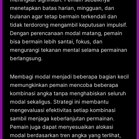
menetapkan batas harian, mingguan, dan
bulanan agar tetap bermain terkendali dan
tidak terdorong mengambil keputusan impulsif.
Dengan perencanaan modal matang, pemain
bisa bermain lebih santai, fokus, dan
mengurangi tekanan mental selama permainan
berlangsung.
Membagi modal menjadi beberapa bagian kecil
memungkinkan pemain mencoba beberapa
kombinasi angka tanpa menghabiskan seluruh
modal sekaligus. Strategi ini membantu
mengevaluasi efektivitas setiap kombinasi
sambil menjaga keberlanjutan permainan.
Pemain juga dapat menyesuaikan alokasi
modal berdasarkan tren angka yang terlihat,