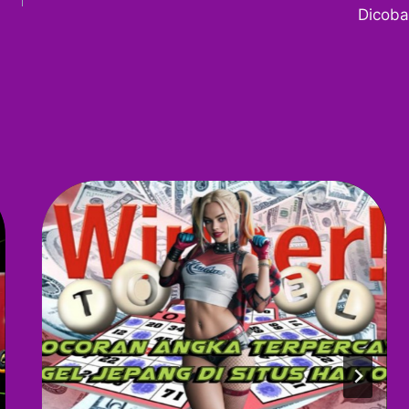
Dicoba