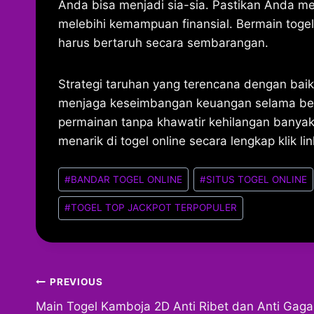
Anda bisa menjadi sia-sia. Pastikan Anda m
melebihi kemampuan finansial. Bermain togel
harus bertaruh secara sembarangan.
Strategi taruhan yang terencana dengan ba
menjaga keseimbangan keuangan selama berm
permainan tanpa khawatir kehilangan banyak 
menarik di togel online secara lengkap klik li
Post
#
BANDAR TOGEL ONLINE
#
SITUS TOGEL ONLINE
Tags:
#
TOGEL TOP JACKPOT TERPOPULER
Post
PREVIOUS
Main Togel Kamboja 2D Anti Ribet dan Anti Gaga