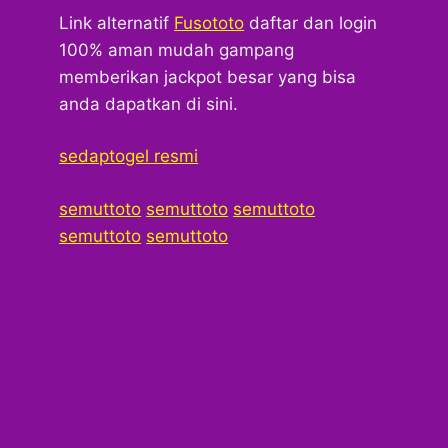
Link alternatif
Fusototo
daftar dan login
100% aman mudah gampang
memberikan jackpot besar yang bisa
anda dapatkan di sini.
sedaptogel resmi
semuttoto
semuttoto
semuttoto
semuttoto
semuttoto