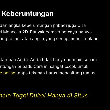
a Keberuntungan
 dan angka keberuntungan pribadi juga bisa
el Mongolia 2D. Banyak pemain percaya bahwa
ulang tahun, atau angka yang sering muncul dalam
taruhan Anda, Anda tidak hanya bermain secara
ntungan pribadi. Cara ini sangat cocok untuk
 online
tanpa tekanan harus menghitung rumus
main Togel Dubai Hanya di Situs