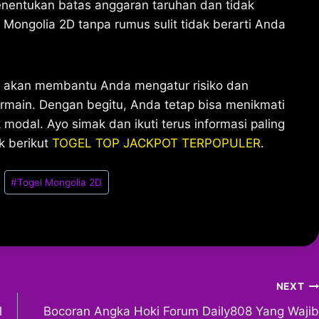
enentukan batas anggaran taruhan dan tidak
 Mongolia 2D tanpa rumus sulit tidak berarti Anda
ik akan membantu Anda mengatur risiko dan
ain. Dengan begitu, Anda tetap bisa menikmati
modal. Ayo simak dan ikuti terus informasi paling
nk berikut
TOGEL TOP JACKPOT TERPOPULER
.
#
Togel Mongolia 2D
NEXT
l
Bocoran Angka Hoki Forum Daily808 Yang Wajib