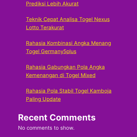
Prediksi Lebih Akurat
Teknik Cepat Analisa Togel Nexus
Lotto Terakurat
Rahasia Kombinasi Angka Menang
Togel Germany5plus
Rahasia Gabungkan Pola Angka
Kemenangan di Togel Mixed
Rahasia Pola Stabil Togel Kamboja
Paling Update
Recent Comments
No comments to show.