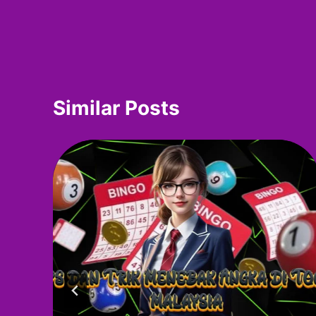
navigation
Similar Posts