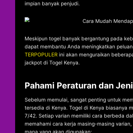
t
e
s
e
p
e
impian banyak penjudi.
s
b
e
g
e
A
o
n
r
p
o
g
a
p
k
e
m
r
Meskipun togel banyak bergantung pada kebe
dapat membantu Anda meningkatkan peluang 
TERPOPULER
ini akan menguraikan bebera
jackpot di Togel Kenya.
Pahami Peraturan dan Jeni
Sebelum memulai, sangat penting untuk mem
tersedia di Kenya. Togel di Kenya biasanya m
7/42. Setiap varian memiliki cara berbeda
memahami cara kerja masing-masing varian,
mana yang akan digunakan: