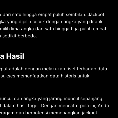
 dari satu hingga empat puluh sembilan. Jackpot
a yang dipilih cocok dengan angka yang ditarik.
milih lima angka dari satu hingga tiga puluh empat.
 sedikit berbeda.
a Hasil
epat adalah dengan melakukan riset terhadap data
 sukses memanfaatkan data historis untuk
muncul dan angka yang jarang muncul sepanjang
 dalam hasil togel. Dengan mencatat pola ini, Anda
beragam dan berpotensi memenangkan jackpot.