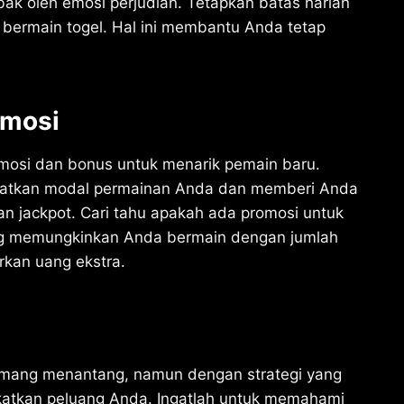
ak oleh emosi perjudian. Tetapkan batas harian
bermain togel. Hal ini membantu Anda tetap
omosi
mosi dan bonus untuk menarik pemain baru.
katkan modal permainan Anda dan memberi Anda
 jackpot. Cari tahu apakah ada promosi untuk
ang memungkinkan Anda bermain dengan jumlah
rkan uang ekstra.
emang menantang, namun dengan strategi yang
ngkatkan peluang Anda.​ Ingatlah untuk memahami