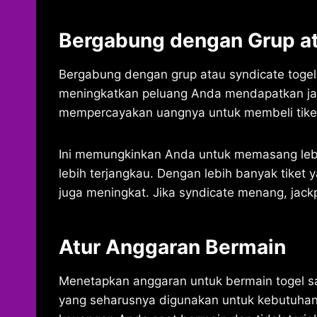
Bergabung dengan Grup at
Bergabung dengan grup atau syndicate togel 
meningkatkan peluang Anda mendapatkan jac
mempercayakan uangnya untuk membeli tike
Ini memungkinkan Anda untuk memasang leb
lebih terjangkau. Dengan lebih banyak tiket
juga meningkat. Jika syndicate menang, jack
Atur Anggaran Bermain
Menetapkan anggaran untuk bermain togel s
yang seharusnya digunakan untuk kebutuhan 