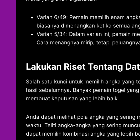
Varian 6/49: Pemain memilih enam angka
biasanya dimenangkan ketika semua angk
Varian 5/34: Dalam varian ini, pemain me
Cara menangnya mirip, tetapi peluangnya
Lakukan Riset Tentang Dat
Salah satu kunci untuk memilih angka yang t
hasil sebelumnya. Banyak pemain togel yang
membuat keputusan yang lebih baik.
Anda dapat melihat pola angka yang sering 
waktu. Teliti angka-angka yang sering muncul
dapat memilih kombinasi angka yang lebih 