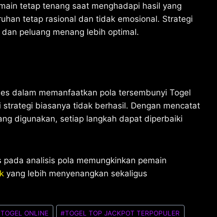
ain tetap tenang saat menghadapi hasil yang
uhan tetap rasional dan tidak emosional. Strategi
i dan peluang menang lebih optimal.
kses dalam memanfaatkan pola tersembunyi Togel
strategi biasanya tidak berhasil. Dengan mencatat
ng digunakan, setiap langkah dapat diperbaiki
us pada analisis pola memungkinkan pemain
k
yang lebih menyenangkan sekaligus
#
TOGEL ONLINE
#
TOGEL TOP JACKPOT TERPOPULER