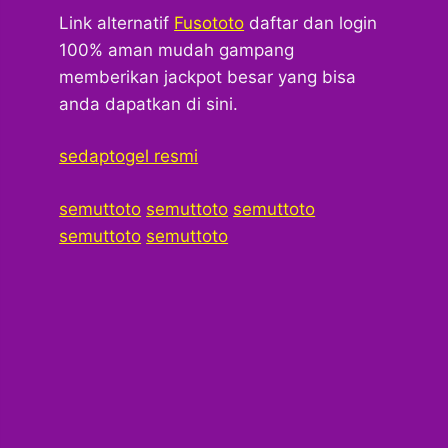
Link alternatif
Fusototo
daftar dan login
100% aman mudah gampang
memberikan jackpot besar yang bisa
anda dapatkan di sini.
sedaptogel resmi
semuttoto
semuttoto
semuttoto
semuttoto
semuttoto