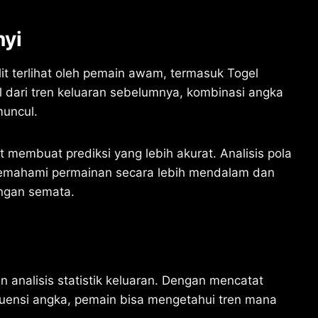
nyi
lit terlihat oleh pemain awam, termasuk Togel
l dari tren keluaran sebelumnya, kombinasi angka
muncul.
membuat prediksi yang lebih akurat. Analisis pola
memahami permainan secara lebih mendalam dan
ngan semata.
 analisis statistik keluaran. Dengan mencatat
kuensi angka, pemain bisa mengetahui tren mana