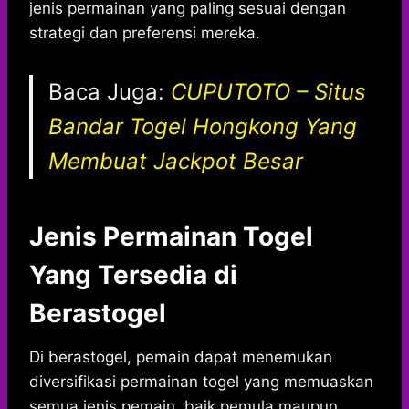
jenis permainan yang paling sesuai dengan
strategi dan preferensi mereka.
Baca Juga:
CUPUTOTO – Situs
Bandar Togel Hongkong Yang
Membuat Jackpot Besar
Jenis Permainan Togel
Yang Tersedia di
Berastogel
Di berastogel, pemain dapat menemukan
diversifikasi permainan togel yang memuaskan
semua jenis pemain, baik pemula maupun