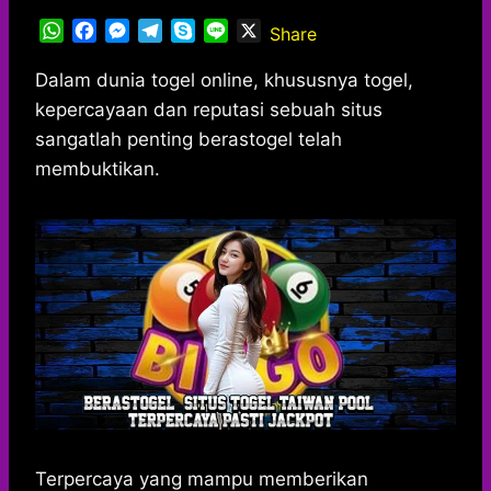
W
F
M
T
S
L
X
Share
h
a
e
e
k
i
a
c
s
l
y
n
Dalam dunia togel online, khususnya togel,
t
e
s
e
p
e
kepercayaan dan reputasi sebuah situs
s
b
e
g
e
sangatlah penting berastogel telah
A
o
n
r
membuktikan.
p
o
g
a
p
k
e
m
r
Terpercaya yang mampu memberikan