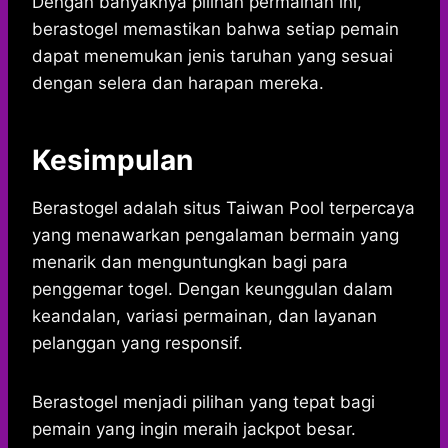
Dengan banyaknya pilihan permainan ini,
berastogel memastikan bahwa setiap pemain
dapat menemukan jenis taruhan yang sesuai
dengan selera dan harapan mereka.
Kesimpulan
Berastogel adalah situs Taiwan Pool terpercaya
yang menawarkan pengalaman bermain yang
menarik dan menguntungkan bagi para
penggemar togel. Dengan keunggulan dalam
keandalan, variasi permainan, dan layanan
pelanggan yang responsif.
Berastogel menjadi pilihan yang tepat bagi
pemain yang ingin meraih jackpot besar.