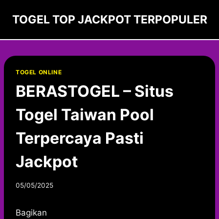
Skip
TOGEL TOP JACKPOT TERPOPULER
to
content
TOGEL ONLINE
BERASTOGEL – Situs
Togel Taiwan Pool
Terpercaya Pasti
Jackpot
By
05/05/2025
adminmitao19
Bagikan