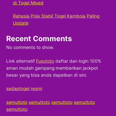
di Togel Mixed
Rahasia Pola Stabil Togel Kamboja Paling
Update
Recent Comments
No comments to show.
Link alternatif
Fusototo
daftar dan login 100%
aman mudah gampang memberikan jackpot
besar yang bisa anda dapatkan di sini.
sedaptogel resmi
semuttoto
semuttoto
semuttoto
semuttoto
semuttoto